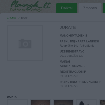
Daiktai
Žmonės
Žmonės
jurate
JURATE
MANO GIMTADIENIS
PASKUTINĮ KARTĄ LANKĖSI
Rugpjūčio 14d. Antradienis
UŽSIREGISTRAVO
2011 gegužės 13d.
MAINAI
Atliko
: 4,
Aktyvių
: 0
REGISTRACIJOS IP
86.38.124.233
PASKUTINIO PRISIJUNGIMO IP
86.38.124.229
DAIKTAI