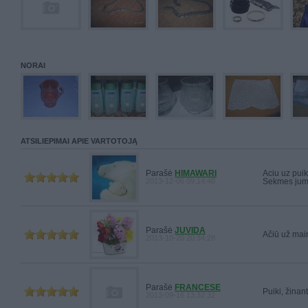
NORAI
ATSILIEPIMAI APIE VARTOTOJĄ
Parašė
HIMAWARI
Aciu uz puik
2013-12-06 09:14:48
Sekmes jums
Parašė
JUVIDA
Ačiū už mai
2013-10-20 20:34:28
Parašė
FRANCESE
Puiki, žinant
2013-09-16 13:32:32