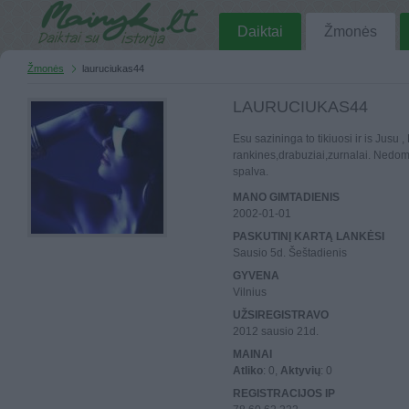
Daiktai
Žmonės
Žmonės
lauruciukas44
LAURUCIUKAS44
Esu sazininga to tikiuosi ir is Jusu
rankines,drabuziai,zurnalai. Nedomi
spalva.
MANO GIMTADIENIS
2002-01-01
PASKUTINĮ KARTĄ LANKĖSI
Sausio 5d. Šeštadienis
GYVENA
Vilnius
UŽSIREGISTRAVO
2012 sausio 21d.
MAINAI
Atliko
: 0,
Aktyvių
: 0
REGISTRACIJOS IP