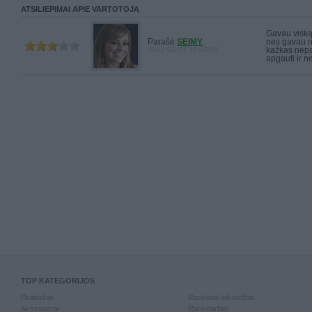
ATSILIEPIMAI APIE VARTOTOJĄ
Gavau viską
Parašė
SEIMY
nes gavau n
2012-02-07 18:00:55
kažkas nepati
apgauti ir n
TOP KATEGORIJOS
Drabužiai
Rankiniai laikrodžiai
Aksesuarai
Rankdarbiai