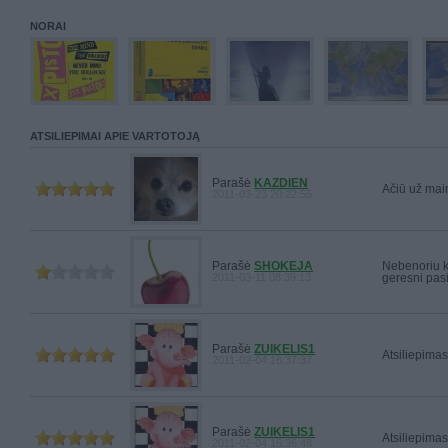
NORAI
ATSILIEPIMAI APIE VARTOTOJĄ
Parašė
KAZDIEN
Ačiū už main
2011-03-23 20:22:55
Parašė
SHOKEJA
Nebenoriu ke
2011-03-11 08:39:13
geresni pasi
Parašė
ZUIKELIS1
Atsiliepimas
2011-02-04 16:37:37
Parašė
ZUIKELIS1
Atsiliepimas
2011-02-04 16:36:48