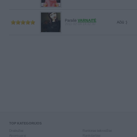
Parašė
VARNAITĖ
Ačiū :}
2011-02-04 14:32:30
TOP KATEGORIJOS
Drabužiai
Rankiniai laikrodžiai
Aksesuarai
Rankdarbiai