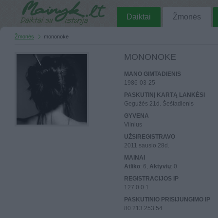
Daiktai
Žmonės
Žmonės
mononoke
MONONOKE
MANO GIMTADIENIS
1986-03-25
PASKUTINĮ KARTĄ LANKĖSI
Gegužės 21d. Šeštadienis
GYVENA
Vilnius
UŽSIREGISTRAVO
2011 sausio 28d.
MAINAI
Atliko
: 6,
Aktyvių
: 0
REGISTRACIJOS IP
127.0.0.1
PASKUTINIO PRISIJUNGIMO IP
80.213.253.54