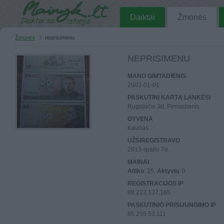
Daiktai
Žmonės
Žmonės
neprisimenu
NEPRISIMENU
MANO GIMTADIENIS
2003-01-01
PASKUTINĮ KARTĄ LANKĖSI
Rugpjūčio 3d. Pirmadienis
GYVENA
Kaunas
UŽSIREGISTRAVO
2013 spalio 7d.
MAINAI
Atliko
: 25,
Aktyvių
: 0
REGISTRACIJOS IP
88.222.137.165
PASKUTINIO PRISIJUNGIMO IP
85.255.53.111