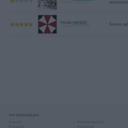
2013-07-19 21:46:02
sklandziai,
Parašė
ANYKEY
Šaunus, sąž
2013-03-03 16:48:36
TOP KATEGORIJOS
Drabužiai
Rankiniai laikrodžiai
Aksesuarai
Rankdarbiai