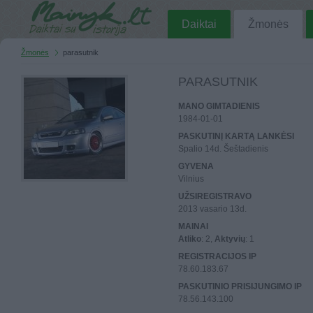
Daiktai
Žmonės
Žmonės
parasutnik
PARASUTNIK
MANO GIMTADIENIS
1984-01-01
PASKUTINĮ KARTĄ LANKĖSI
Spalio 14d. Šeštadienis
GYVENA
Vilnius
UŽSIREGISTRAVO
2013 vasario 13d.
MAINAI
Atliko
: 2,
Aktyvių
: 1
REGISTRACIJOS IP
78.60.183.67
PASKUTINIO PRISIJUNGIMO IP
78.56.143.100