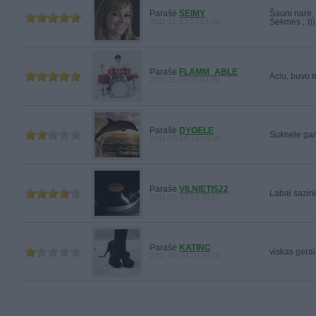
Parašė
SEIMY
Šauni narė,
2011-11-23 17:53:50
Sekmės ; )))
Parašė
FLAMM_ABLE
Aciu, buvo m
2011-11-03 20:04:36
Parašė
DYGELE
Suknele gan
2011-05-16 13:16:45
Parašė
VILNIETIS22
Labai sazini
2011-03-13 22:38:17
Parašė
KATINC
viskas gerai 
2011-02-24 19:39:14