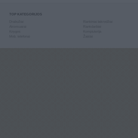
TOP KATEGORIJOS
Drabužiai
Rankiniai laikrodžiai
Aksesuarai
Rankdarbiai
Knygos
Kompiuterija
Mob. telefonai
Žaislai