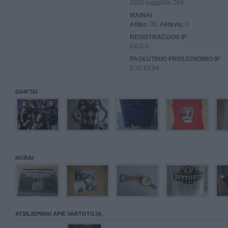
2010 rugpjūčio 26d.
MAINAI
Atliko
: 35,
Aktyvių
: 0
REGISTRACIJOS IP
0.0.0.0
PASKUTINIO PRISIJUNGIMO IP
5.20.63.54
DAIKTAI
NORAI
ATSILIEPIMAI APIE VARTOTOJĄ