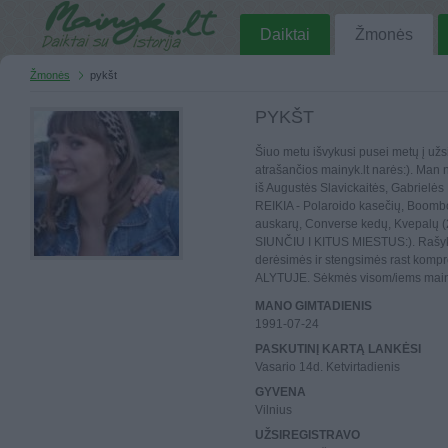
Daiktai
Žmonės
Žmonės
pykšt
PYKŠT
Šiuo metu išvykusi pusei metų į užsi
atrašančios mainyk.lt narės:). Man
iš Augustės Slavickaitės, Gabrielės
REIKIA - Polaroido kasečių, Boomb
auskarų, Converse kedų, Kvepalų (2
SIUNČIU I KITUS MIESTUS:). Rašyki
derėsimės ir stengsimės rast kompr
ALYTUJE. Sėkmės visom/iems main
MANO GIMTADIENIS
1991-07-24
PASKUTINĮ KARTĄ LANKĖSI
Vasario 14d. Ketvirtadienis
GYVENA
Vilnius
UŽSIREGISTRAVO