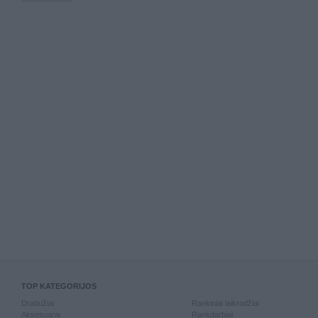
TOP KATEGORIJOS
Drabužiai
Rankiniai laikrodžiai
Aksesuarai
Rankdarbiai