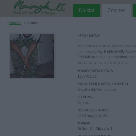
Daiktai
Žmonės
Žmonės
rasmas
RASMAS
Man patinka muzika, teatras, mena
meniškų daiktų, BELEKOKIŲ MUZI
ZNIOMA (neatejo i apsikeitima) Ir dar
verta mainymui, o ne išmetimui.
MANO GIMTADIENIS
1977-01-01
PASKUTINĮ KARTĄ LANKĖSI
Birželio 8d. Pirmadienis
GYVENA
Vilnius
UŽSIREGISTRAVO
2010 rugpjūčio 25d.
MAINAI
Atliko
: 15,
Aktyvių
: 1