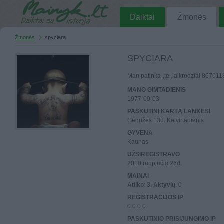
Daiktai
Žmonės
Žmonės
spyciara
SPYCIARA
Man patinka-,tel,laikrodziai 86701
MANO GIMTADIENIS
1977-09-03
PASKUTINĮ KARTĄ LANKĖSI
Gegužės 13d. Ketvirtadienis
GYVENA
Kaunas
UŽSIREGISTRAVO
2010 rugpjūčio 26d.
MAINAI
Atliko
: 3,
Aktyvių
: 0
REGISTRACIJOS IP
0.0.0.0
PASKUTINIO PRISIJUNGIMO IP