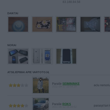
83.188.84.58
DAIKTAI
NORAI
ATSILIEPIMAI APIE VARTOTOJĄ
Parašė
SEIMININKE
aciu nenori
2011-09-17 10:54:29
Parašė
ROKS
parasyt turi
2011-06-12 16:16:52