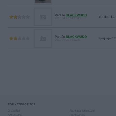
Parašė
BLACKWUDO
per ilgai lau
2011-04-29 14:11:43
Parašė
BLACKWUDO
qwqwqwwqw
2011-04-29 14:11:21
TOP KATEGORIJOS
Drabužiai
Rankiniai laikrodžiai
Aksesuarai
Rankdarbiai