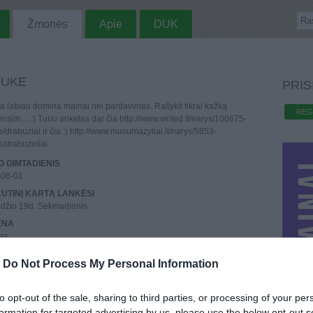
Žmonės
Apie
DUK
IUKE
PRIS
a labiau domina mainai nei pardavimas. Rašykit tikrai kažką
REG
insim.... :) Turiu anketas dar čia http://www.vinted.lt/narys/100675-
e/drabuziai ir čia :) http://www.musumazyliai.lt/narys/5853-
ke/drabuzeliai
 GIMTADIENIS
-08-01
UTINĮ KARTĄ LANKĖSI
džio 19d. Sekmadienis
ENA
as
REGISTRAVO
-
Do Not Process My Personal Information
sausio 1d.
AI
o
: 24,
Aktyvių
: 2
to opt-out of the sale, sharing to third parties, or processing of your per
formation for targeted advertising by us, please use the below opt-out s