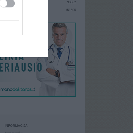
93862
S
151895
INFORMACIJA
Apie projektą