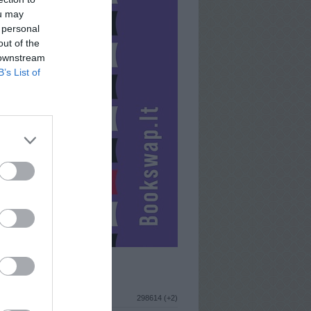
ou may
 personal
out of the
 downstream
B’s List of
ISTIKA
298614 (+2)