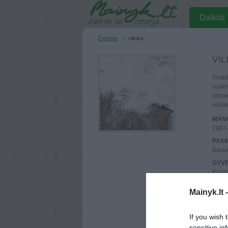
Daiktai
Žmonės
viliuke
VIL
Visad
suder
viliuk
viliu
MANO
1987
PASK
Balan
GYV
Kaun
UŽSI
Mainyk.lt 
1970 
MAIN
Atlik
If you wish 
sensitive in