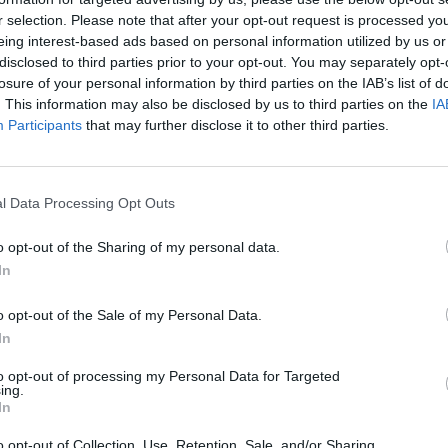
STRACIJOS IP
r selection. Please note that after your opt-out request is processed y
.0
eing interest-based ads based on personal information utilized by us or
UTINIO PRISIJUNGIMO IP
disclosed to third parties prior to your opt-out. You may separately opt-
.130.63
losure of your personal information by third parties on the IAB’s list of
. This information may also be disclosed by us to third parties on the
IA
Participants
that may further disclose it to other third parties.
l Data Processing Opt Outs
VISI 151 DAIKTAI
o opt-out of the Sharing of my personal data.
In
o opt-out of the Sale of my Personal Data.
VISI 96 NORAI
In
to opt-out of processing my Personal Data for Targeted
STAT
ing.
Aciu uz mainus! Viskas puiku! Netgi truputi skolinga
UKE
pasijutau, ens gavau daugiau daiktu negu tikejausi
In
:01:44
:)
DAIKTAI
o opt-out of Collection, Use, Retention, Sale, and/or Sharing