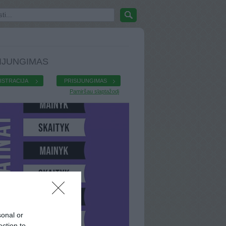
IJUNGIMAS
ISTRACIJA
PRISIJUNGIMAS
Pamiršau slaptažodį
sonal or
ection to