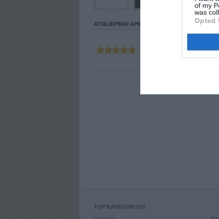
of my P
was col
Opted 
ATSILIEPIMAI APIE VARTOTOJĄ
Parašė
PUKI
2014-01-11 20:
TOP KATEGORIJOS
Drabužiai
Ran