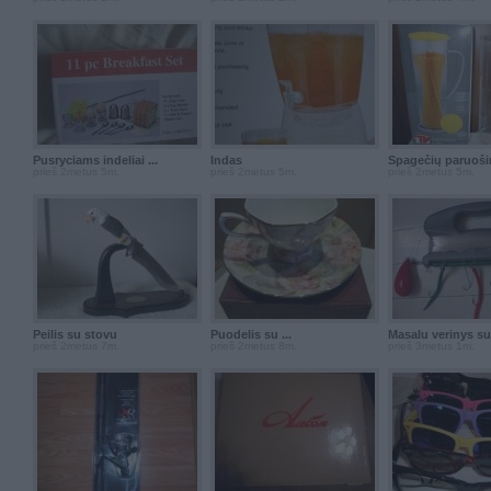
Pusryciams indeliai ...
Indas
Spagečių paruošim
prieš 2metus 5m.
prieš 2metus 5m.
prieš 2metus 5m.
Peilis su stovu
Puodelis su ...
Masalu verinys su 
prieš 2metus 7m.
prieš 2metus 8m.
prieš 3metus 1m.