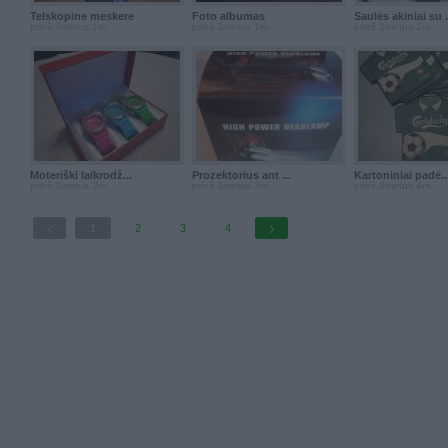
Telskopine meskere
Foto albumas
Saulės akiniai su .
prieš 3metus 1m.
prieš 3metus 1m.
prieš 3metus 2m.
Moteriški laikrodž...
Prozektorius ant ...
Kartoniniai padė..
prieš 3metus 2m.
prieš 3metus 3m.
prieš 3metus 4m.
1
2
3
4