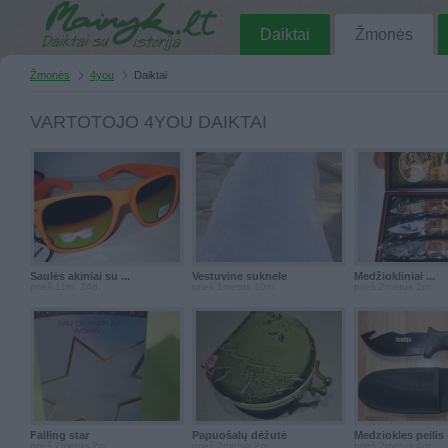
Daiktai
Žmonės
Žmonės
4you
Daiktai
VARTOTOJO 4YOU DAIKTAI
Saulės akiniai su ...
Vestuvine suknele
Medžiokliniai ...
prieš 11m. 24d.
prieš 1metus 10m.
prieš 2metus 1m.
Falling star
Papuošalų dėžutė
Medziokles peilis .
prieš 2metus 2m.
prieš 2metus 2m.
prieš 2metus 4m.