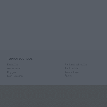
TOP KATEGORIJOS
Drabužiai
Rankiniai laikrodžiai
Aksesuarai
Rankdarbiai
Knygos
Kompiuterija
Mob. telefonai
Žaislai