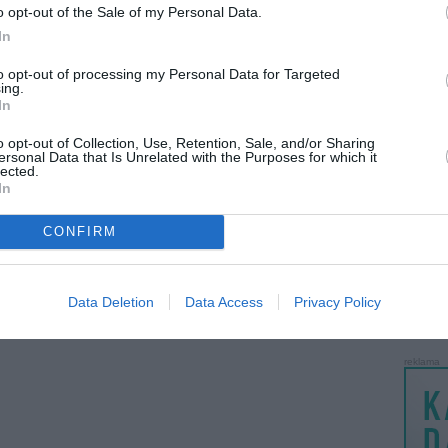
o opt-out of the Sale of my Personal Data.
Mp-3 bei video klipų...
Keturi apynaujai ž...
LANKĖS
prieš 17metus 7m.
prieš 17metus 7m.
In
GYVEN
ATLIKO
to opt-out of processing my Personal Data for Targeted
ing.
AKTYVI
In
PAPI
o opt-out of Collection, Use, Retention, Sale, and/or Sharing
ersonal Data that Is Unrelated with the Purposes for which it
lected.
LANKĖS
Žvaigždžių paveldas
In
prieš 17metus 7m.
UŽSIRE
STAT
CONFIRM
DAIKTAI
MAINAI
Data Deletion
Data Access
Privacy Policy
ŽMONĖ
reklama