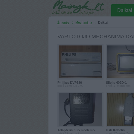
Daiktai
Žmonės
Mechanima
Daiktai
VARTOTOJO MECHANIMA DAI
Phillips DVP630
Šilelis 402D-1
prieš 16metus 9m.
prieš 17metus 6m.
Adapteris nuo modemo
Usb Kabelis
prieš 17metus 7m.
prieš 17metus 7m.