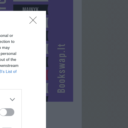
sonal or
ection to
ou may
 personal
out of the
 downstream
B’s List of
MECHANIMA