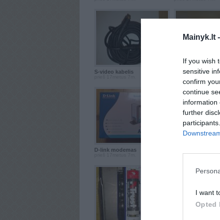
Mainyk.lt 
If you wish 
sensitive in
S-video kabelis
Ednet pelė
prieš 17metus 7m.
prieš 17metus 7m.
confirm you
continue se
information 
further disc
participants
Downstream 
D-link modemas
NBA kortelės 96-97
prieš 17metus 7m.
prieš 17metus 7m.
Persona
I want t
Opted 