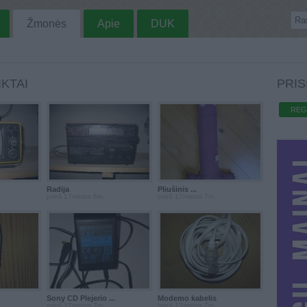
Žmonės
Apie
DUK
KTAI
PRIS
REG
Radija
Pliušinis ...
prieš 17metus 6m.
prieš 17metus 7m.
Sony CD Plejerio ...
Modemo kabelis
prieš 17metus 7m.
prieš 17metus 7m.