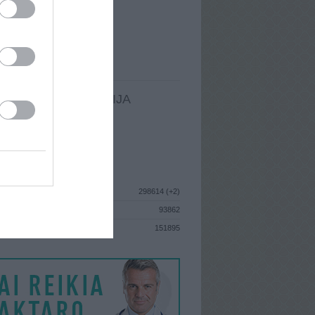
I
: Vasario 11d. Pirmadienis
A
: Vilnius
 MAINŲ
: 2
Ų MAINŲ
: 1
LDOMA INFORMACIJA
I
: Vasario 11d. Pirmadienis
GISTRAVO
: 2010 rugpjūčio 26d.
ISTIKA
298614 (+2)
93862
S
151895