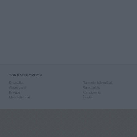
TOP KATEGORIJOS
Drabužiai
Rankiniai laikrodžiai
Aksesuarai
Rankdarbiai
Knygos
Kompiuterija
Mob. telefonai
Žaislai