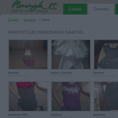
Daiktai
Žmonės
Žmonės
ingusikas
Daiktai
VARTOTOJO INGUSIKAS DAIKTAI
basutes
kriksto suknele
liemene
prieš 12metus 2m.
prieš 12metus 2m.
prieš 12metus 2m.
sarafanas REZ
maikute
paltukas
prieš 12metus 2m.
prieš 12metus 2m.
prieš 12metus 2m.