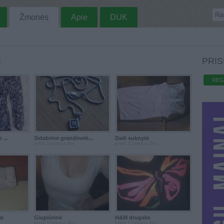
Žmonės
Apie
DUK
I
PRIS
REG
 ...
Sidabrinė grandinelė...
Daili suknytė
prieš 11metus 9m.
prieš 12metus 2m.
ai
Giupiūrinė
H&M drugelis
prieš 12metus 4m.
prieš 12metus 4m.