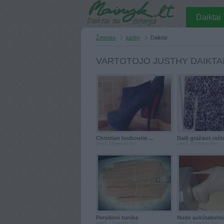
Daiktai
Žmonės
justhy
Daiktai
VARTOTOJO JUSTHY DAIKTA
Christian louboutin ...
Daili gražaus rašto
prieš 11metus 9m.
prieš 11metus 9m.
Persikinė tunika
Nude aukštakulni
prieš 12metus 2m.
prieš 12metus 3m.