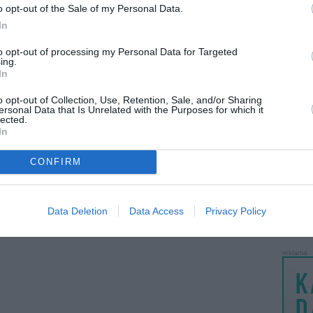
o opt-out of the Sale of my Personal Data.
..
Sidabrinis pakabukas
Kelnytės/timpos
LANKĖS
prieš 12metus 8m.
prieš 12metus 8m.
In
GYVEN
ATLIKO
to opt-out of processing my Personal Data for Targeted
ing.
AKTYVI
In
PAPI
o opt-out of Collection, Use, Retention, Sale, and/or Sharing
ersonal Data that Is Unrelated with the Purposes for which it
lected.
LANKĖS
Sidabrinė (925) ...
Sidabrinė (925) ...
In
prieš 12metus 8m.
prieš 12metus 8m.
UŽSIRE
STAT
6
CONFIRM
DAIKTAI
MAINAI
Data Deletion
Data Access
Privacy Policy
ŽMONĖ
reklama