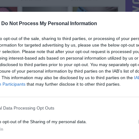
-
Do Not Process My Personal Information
to opt-out of the sale, sharing to third parties, or processing of your per
formation for targeted advertising by us, please use the below opt-out s
Nokia liečiamu ...
Šortukai Must have
prieš 12metus 4m.
prieš 12metus 4m.
r selection. Please note that after your opt-out request is processed y
eing interest-based ads based on personal information utilized by us or
disclosed to third parties prior to your opt-out. You may separately opt-
losure of your personal information by third parties on the IAB’s list of
. This information may also be disclosed by us to third parties on the
IA
Participants
that may further disclose it to other third parties.
Sidabriniai (925) ...
Sidabrinis žiedukas ...
prieš 12metus 7m.
prieš 12metus 8m.
l Data Processing Opt Outs
o opt-out of the Sharing of my personal data.
In