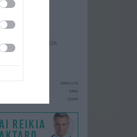
I
: Vasario 23d. Pirmadienis
A
: Vilkaviškis
 MAINŲ
: 57
Ų MAINŲ
: 1
LDOMA INFORMACIJA
I
: Vasario 23d. Pirmadienis
GISTRAVO
: 2010 birželio 14d.
ISTIKA
298619 (+5)
93862
S
151895