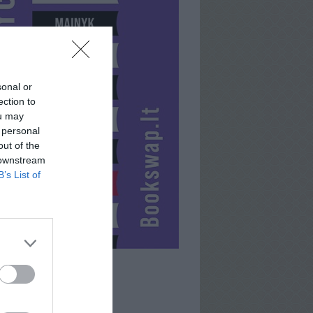
sonal or
ection to
ou may
 personal
out of the
 downstream
B’s List of
JUSTHY