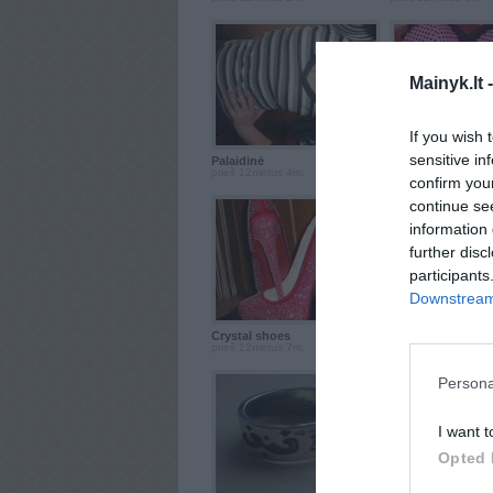
Mainyk.lt 
If you wish 
sensitive in
Palaidinė
Victoria Secret ...
prieš 12metus 4m.
prieš 12metus 4m.
confirm you
continue se
information 
further disc
participants
Downstream 
Crystal shoes
Odinukė
prieš 12metus 7m.
prieš 12metus 7m.
Persona
I want t
Opted 