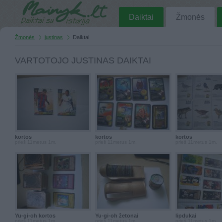
Daiktai
Žmonės
Žmonės
justinas
Daiktai
VARTOTOJO JUSTINAS DAIKTAI
kortos
kortos
kortos
prieš 11metus 1m.
prieš 11metus 1m.
prieš 11metus 1m.
Yu-gi-oh kortos
Yu-gi-oh žetonai
lipdukai
prieš 11metus 1m.
prieš 11metus 1m.
prieš 11metus 1m.