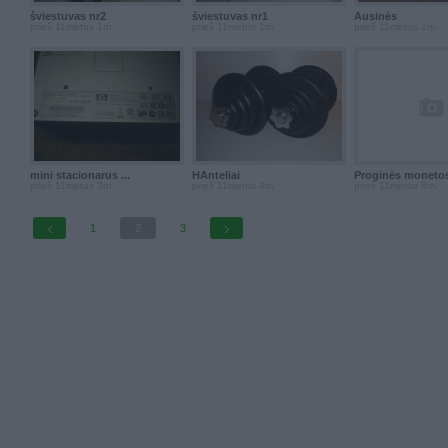
šviestuvas nr2
šviestuvas nr1
Ausinės
prieš 11metus 1m.
prieš 11metus 1m.
prieš 11metus 1m.
mini stacionarus ...
HAnteliai
Proginės moneto
prieš 11metus 3m.
prieš 11metus 4m.
prieš 11metus 6m.
1
2
3