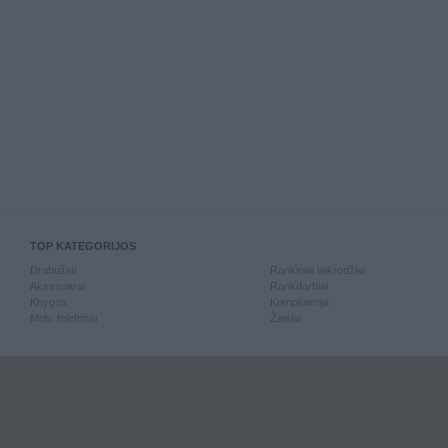
TOP KATEGORIJOS
Drabužiai
Rankiniai laikrodžiai
Aksesuarai
Rankdarbiai
Knygos
Kompiuterija
Mob. telefonai
Žaislai