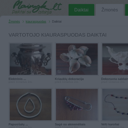
Daiktai
Žmonės
Žmonės
kiauraspuodas
Daiktai
VARTOTOJO KIAURASPUODAS DAIKTAI
Elektrinis ...
Kriauklų dekoracija
Dekoruota saldai
prieš 11metus 2m.
prieš 11metus 2m.
prieš 11metus 2m.
Papuošalų ...
Sagė su akmenėliais
Velti karoliai
prieš 11metus 6m.
prieš 11metus 6m.
prieš 11metus 6m.