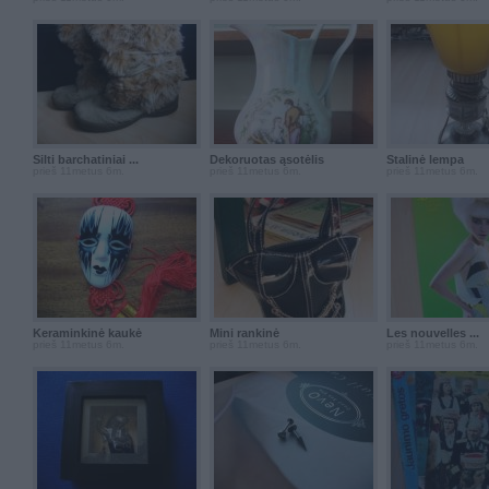
Šilti barchatiniai ...
Dekoruotas ąsotėlis
Stalinė lempa
prieš 11metus 6m.
prieš 11metus 6m.
prieš 11metus 6m.
Keraminkinė kaukė
Mini rankinė
Les nouvelles ...
prieš 11metus 6m.
prieš 11metus 6m.
prieš 11metus 6m.