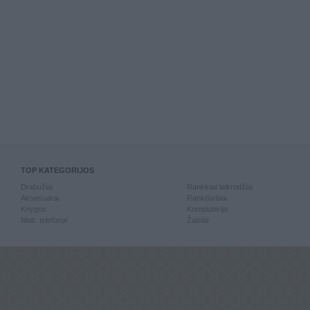
TOP KATEGORIJOS
Drabužiai
Rankiniai laikrodžiai
Aksesuarai
Rankdarbiai
Knygos
Kompiuterija
Mob. telefonai
Žaislai