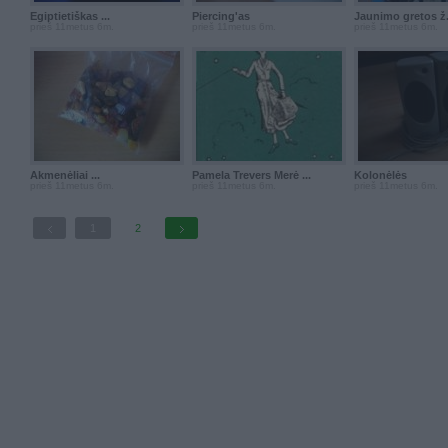
Egiptietiškas ...
Piercing'as
Jaunimo gretos ž.
prieš 11metus 6m.
prieš 11metus 6m.
prieš 11metus 6m.
Akmenėliai ...
Pamela Trevers Merė ...
Kolonėlės
prieš 11metus 6m.
prieš 11metus 6m.
prieš 11metus 6m.
1
2