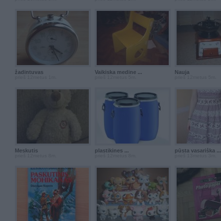
žadintuvas
Vaikiska medine ...
Nauja
prieš 12metus 1m.
prieš 12metus 5m.
prieš 12metus 5m.
Meskutis
plastikines ...
pūsta vasariška ...
prieš 12metus 8m.
prieš 12metus 8m.
prieš 13metus 3m.