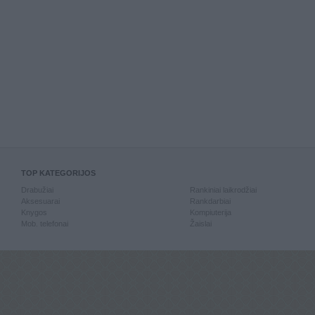
TOP KATEGORIJOS
Drabužiai
Rankiniai laikrodžiai
Aksesuarai
Rankdarbiai
Knygos
Kompiuterija
Mob. telefonai
Žaislai