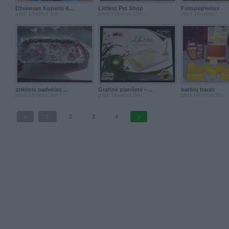
Džeimsas Kuperis &...
Littlest Pet Shop
Fotopopierius
prieš 13metus 9m.
prieš 13metus 10m.
prieš 14metus
stiklinis padeklas ...
Grafinė planšetė - ...
barbių baras
prieš 14metus 3m.
prieš 14metus 3m.
prieš 14metus 3m.
1
2
3
4