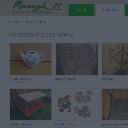
Daiktai
Žmonės
Žmonės
Egzo
Norai
VARTOTOJO EGZO NORAI
didelis senas ...
Rankinė nerta
Žvakidė
prieš 5metus 6m.
prieš 6metus 9m.
prieš 6metus 9m.
metalinis kavos ...
M. Jukniūtės ...
prisukamas telef
prieš 10metus 5m.
prieš 11metus 1m.
prieš 11metus 5m.