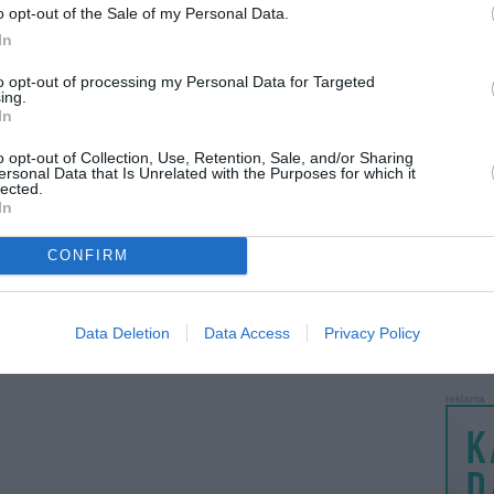
o opt-out of the Sale of my Personal Data.
..
Žiebtuvėlis
ziebtuvelis
LANKĖS
prieš 12metus 4m.
prieš 12metus 5m.
In
GYVEN
ATLIKO
to opt-out of processing my Personal Data for Targeted
ing.
AKTYVI
In
PAPI
o opt-out of Collection, Use, Retention, Sale, and/or Sharing
ersonal Data that Is Unrelated with the Purposes for which it
lected.
LANKĖS
as
Elektra kreciantis ...
Knyga Dėkingumo ...
In
prieš 12metus 6m.
prieš 12metus 6m.
UŽSIRE
STAT
CONFIRM
DAIKTAI
MAINAI
Data Deletion
Data Access
Privacy Policy
ŽMONĖ
reklama