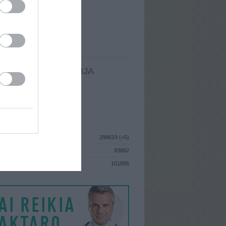
I
: Sausio 19d. Antradienis
A
: Šiauliai
 MAINŲ
: 0
Ų MAINŲ
: 1
LDOMA INFORMACIJA
I
: Sausio 19d. Antradienis
GISTRAVO
: 2015 birželio 17d.
ISTIKA
298619 (+5)
93862
S
151895