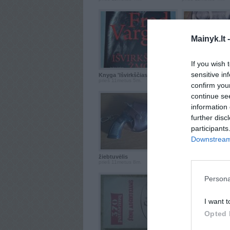
Mainyk.lt 
If you wish 
sensitive in
Knyga 'Išvirkščias ž...
Knyga 'Gyvūnų aiš
prieš 11metus 5m.
prieš 11metus 5m.
confirm you
continue se
information 
further disc
participants
Downstream 
žiebtuvėlis
ziebtuvelis
prieš 11metus 8m.
prieš 11metus 9m.
Persona
I want t
Opted 