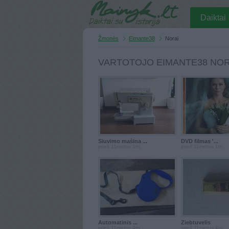
Daiktai
Žmonės
Eimante38
Norai
VARTOTOJO EIMANTE38 NOR
Siuvimo mašina ...
DVD filmas '...
prieš 11metus 1m.
prieš 11metus 1m.
Automatinis ...
Ziebtuvelis
prieš 11metus 4m.
prieš 11metus 4m.