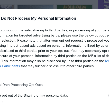
-
Do Not Process My Personal Information
to opt-out of the sale, sharing to third parties, or processing of your per
formation for targeted advertising by us, please use the below opt-out s
...
ziebtuvelis
Anglų kalbos ...
prieš 11metus 6m.
prieš 11metus 7m.
r selection. Please note that after your opt-out request is processed y
eing interest-based ads based on personal information utilized by us or
disclosed to third parties prior to your opt-out. You may separately opt-
losure of your personal information by third parties on the IAB’s list of
. This information may also be disclosed by us to third parties on the
IA
Participants
that may further disclose it to other third parties.
ziebtuvelis
D.Dunning knyga „...
prieš 12metus
prieš 12metus 1m.
l Data Processing Opt Outs
o opt-out of the Sharing of my personal data.
In