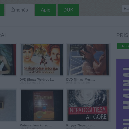
Žmonės
Apie
DUK
AI
PRIS
REG
DVD filmas 'Veidrodė...
DVD filmas 'Mes. ...
prieš 11metus 1m.
prieš 11metus 1m.
Matematikos kurso ...
Knyga 'Nepatogi ...
prieš 11metus 4m.
prieš 11metus 5m.