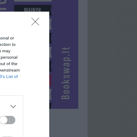
sonal or
ection to
ou may
 personal
out of the
 downstream
B’s List of
EIMANTE38