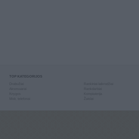
TOP KATEGORIJOS
Drabužiai
Rankiniai laikrodžiai
Aksesuarai
Rankdarbiai
Knygos
Kompiuterija
Mob. telefonai
Žaislai