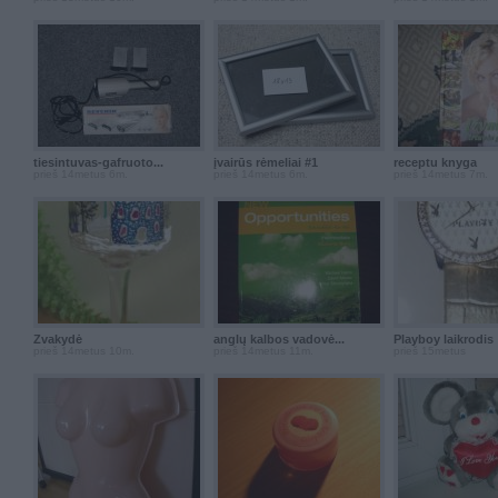
tiesintuvas-gafruoto...
įvairūs rėmeliai #1
receptu knyga
prieš 14metus 6m.
prieš 14metus 6m.
prieš 14metus 7m.
Žvakydė
anglų kalbos vadovė...
Playboy laikrodis
prieš 14metus 10m.
prieš 14metus 11m.
prieš 15metus