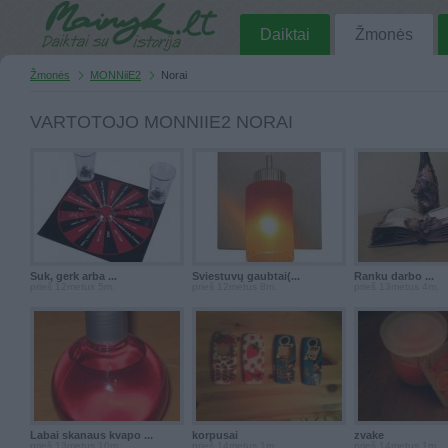
Daiktai
Žmonės
Žmonės
MONNiiE2
Norai
VARTOTOJO MONNIIE2 NORAI
Suk, gerk arba ...
Šviestuvų gaubtai(...
Ranku darbo ...
prieš 12metus 5m.
prieš 12metus 8m.
prieš 13metus 4m.
Labai skanaus kvapo ...
korpusai
zvake
prieš 13metus 10m.
prieš 14metus 1m.
prieš 14metus 1m.