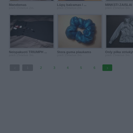
Manekenas
Lūpų balzamas / ...
MINKSTI ZAISLAI z
prieš 15metus 2m.
prieš 15metus 2m.
prieš 15metus 3m.
Neispakuoti TRIUMPH ...
Stora guma plaukams
Only pilka striukyt
prieš 15metus 3m.
prieš 15metus 3m.
prieš 15metus 3m.
1
2
3
4
5
6