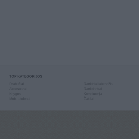
TOP KATEGORIJOS
Drabužiai
Rankiniai laikrodžiai
Aksesuarai
Rankdarbiai
Knygos
Kompiuterija
Mob. telefonai
Žaislai