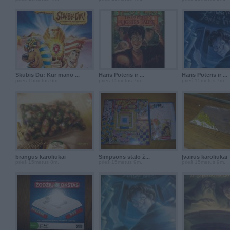
Skubis Dū: Kur mano ...
Haris Poteris ir ...
Haris Poteris ir ...
prieš 15metus 6m.
prieš 15metus 7m.
prieš 15metus 7m.
brangus karoliukai
Simpsons stalo ž...
Įvairūs karoliukai
prieš 15metus 8m.
prieš 15metus 9m.
prieš 15metus 9m.