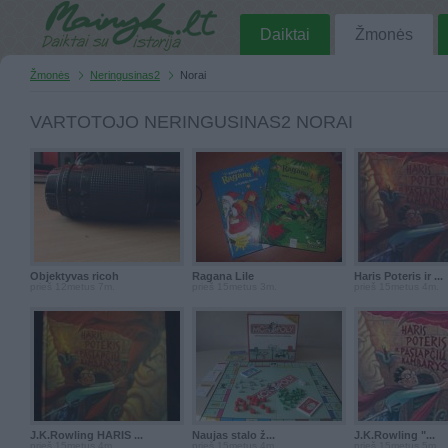
Daiktai
Žmonės
Žmonės
Neringusinas2
Norai
VARTOTOJO NERINGUSINAS2 NORAI
Objektyvas ricoh
Ragana Lile
Haris Poteris ir ...
prieš 12metus 7m.
prieš 15metus 3m.
prieš 15metus 4m.
J.K.Rowling HARIS ...
Naujas stalo ž...
J.K.Rowling "...
prieš 15metus 4m.
prieš 15metus 4m.
prieš 15metus 5m.