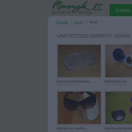
Daiktai
Žmonės
grreyy
Norai
VARTOTOJO GRREYY NORAI
Detuve kosmetinems ...
Veidrodėlis už...
prieš 2metus 6m.
prieš 3metus 8m.
akiniai nuo saulės, ...
šepetys plaukam
prieš 5metus 6m.
prieš 8metus 1m.