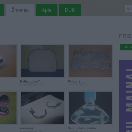
Žmonės
Apie
DUK
PRIS
REG
Balta ,,dove'' ...
Pinigine ...
prieš 5metus 1m.
prieš 5metus 1m.
s
auskarai
Saldūs kvepaliukai ...
prieš 8metus 1m.
prieš 9metus 1m.