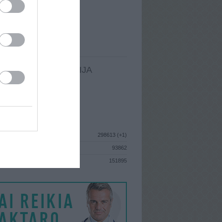
I
: Rugpjūčio 28d. Šeštadienis
A
: Utena
 MAINŲ
: 8
Ų MAINŲ
: 0
LDOMA INFORMACIJA
I
: Rugpjūčio 28d. Šeštadienis
GISTRAVO
: 2012 liepos 30d.
ISTIKA
298613 (+1)
93862
S
151895