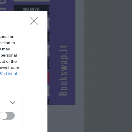
sonal or
ection to
ou may
 personal
out of the
 downstream
B’s List of
GRREYY