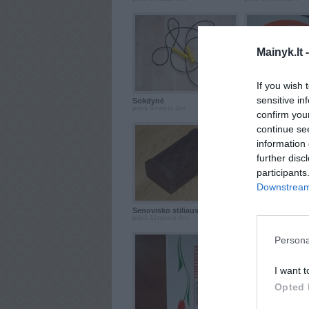
Mainyk.lt 
If you wish 
sensitive in
Šokdynė
Ivairus dirzai (...
prieš 9metus 4m.
prieš 10metus 11m.
confirm you
continue se
information 
further disc
participants
Downstream 
Senovisko stiliaus ...
Senovisko stiliaus 
prieš 11metus 4m.
prieš 11metus 4m.
Persona
I want t
Opted 