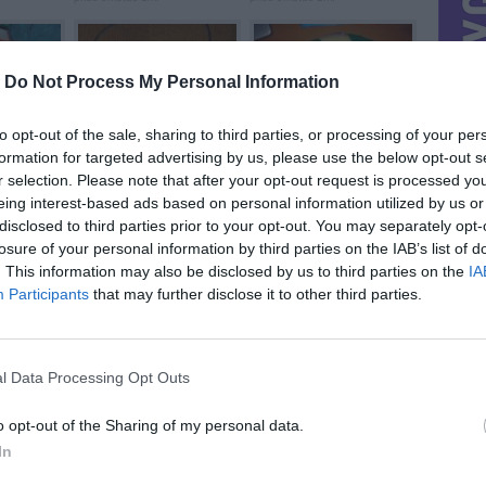
-
Do Not Process My Personal Information
to opt-out of the sale, sharing to third parties, or processing of your per
formation for targeted advertising by us, please use the below opt-out s
Ranku darbo sage, ...
Naujas tinklinio ...
prieš 11metus 3m.
prieš 11metus 3m.
r selection. Please note that after your opt-out request is processed y
eing interest-based ads based on personal information utilized by us or
disclosed to third parties prior to your opt-out. You may separately opt-
losure of your personal information by third parties on the IAB’s list of
. This information may also be disclosed by us to third parties on the
IA
Participants
that may further disclose it to other third parties.
...
naujas miniukas
kvepaliukai 100 ml
prieš 11metus 5m.
prieš 11metus 5m.
l Data Processing Opt Outs
o opt-out of the Sharing of my personal data.
In