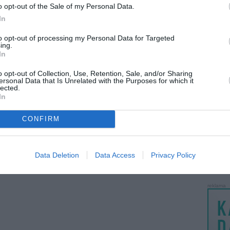
o opt-out of the Sale of my Personal Data.
naujas miniukas ...
Auskarai,apyrankes ...
LANKĖS
prieš 11metus 5m.
prieš 11metus 5m.
In
GYVEN
ATLIKO
to opt-out of processing my Personal Data for Targeted
ing.
AKTYVI
In
PAPI
o opt-out of Collection, Use, Retention, Sale, and/or Sharing
ersonal Data that Is Unrelated with the Purposes for which it
lected.
LANKĖS
KEpure
kvepaliukai bon ...
In
prieš 11metus 8m.
prieš 11metus 10m.
UŽSIRE
STAT
6
7
8
9
10
CONFIRM
DAIKTAI
MAINAI
Data Deletion
Data Access
Privacy Policy
ŽMONĖ
reklama