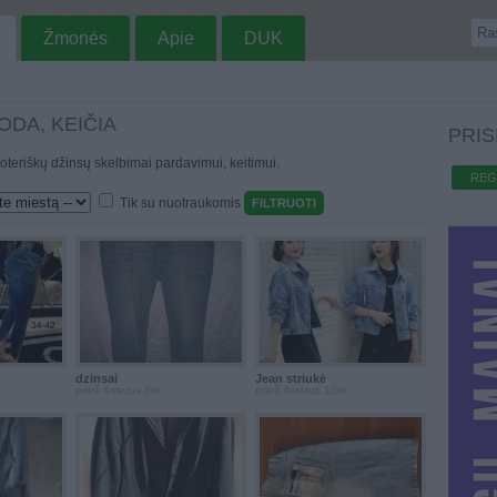
Žmonės
Apie
DUK
ODA, KEIČIA
PRIS
moteriškų džinsų skelbimai pardavimui, keitimui.
REG
Tik su nuotraukomis
dzinsai
Jean striukė
prieš 4metus 8m.
prieš 4metus 10m.