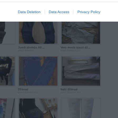
..
Mėlyni All Saints ...
Skinny pilki ...
prieš 9metus
prieš 9metus
Data Deletion
Data Access
Privacy Policy
Juodi įdomūs All ...
Vero moda siauri dž...
prieš 9metus
prieš 9metus 2m.
Džinsai
balti džinsai
prieš 9metus 4m.
prieš 9metus 4m.