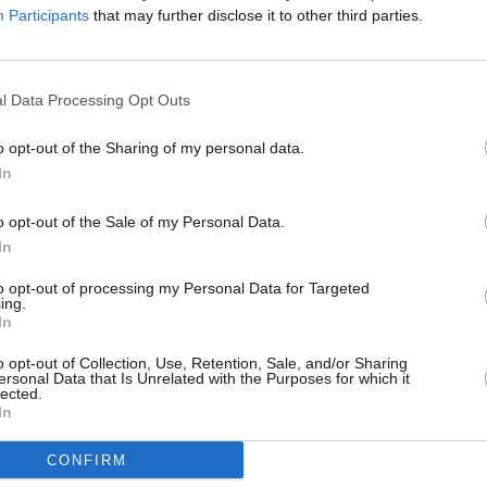
prieš 6metus 5m.
prieš 6metus 7m.
MAINAI
Participants
that may further disclose it to other third parties.
ŽMONĖ
reklama
l Data Processing Opt Outs
o opt-out of the Sharing of my personal data.
 ...
Madingi hm džinsai
M dydžio džinsai su ...
In
prieš 7metus 3m.
prieš 8metus
o opt-out of the Sale of my Personal Data.
In
to opt-out of processing my Personal Data for Targeted
ing.
In
ž...
Dzinsai
Dzinsai
prieš 8metus 11m.
prieš 8metus 11m.
o opt-out of Collection, Use, Retention, Sale, and/or Sharing
ersonal Data that Is Unrelated with the Purposes for which it
lected.
In
CONFIRM