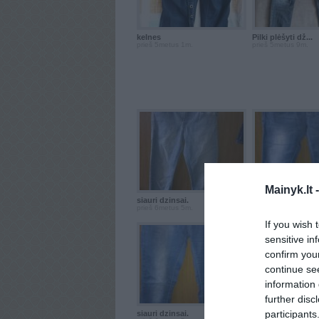
kelnes
Pilki plėšyti dž...
prieš 5metus 1m.
prieš 5metus 9m.
Mainyk.lt 
siauri dzinsai.
dzinsai.
prieš 6metus 5m.
prieš 6metus 5m.
If you wish 
sensitive in
confirm you
continue se
information 
further disc
participants
siauri dzinsai.
siauri dzinsai.