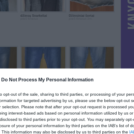
džinsų Švarkeliai
Džinsiniai šortai
prieš 6metus
prieš 6metus 2m.
-
Do Not Process My Personal Information
grazus dzinsai.
dzinsai merginai.
prieš 6metus 5m.
prieš 6metus 5m.
to opt-out of the sale, sharing to third parties, or processing of your per
formation for targeted advertising by us, please use the below opt-out s
r selection. Please note that after your opt-out request is processed y
eing interest-based ads based on personal information utilized by us or
STAT
disclosed to third parties prior to your opt-out. You may separately opt-
losure of your personal information by third parties on the IAB’s list of
DAIKTAI
. This information may also be disclosed by us to third parties on the
IA
parduodu siaurus ...
Džinsiniai ilgesni š...