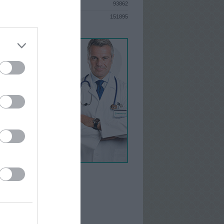
93862
S
151895