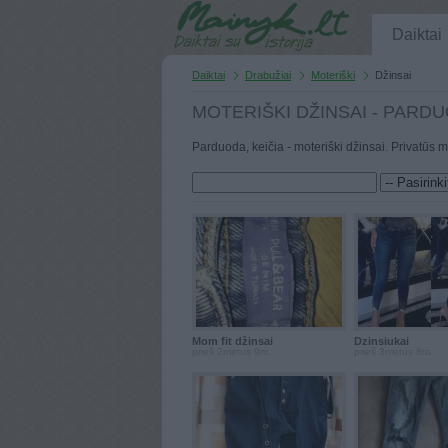
Daiktai
Daiktai
Drabužiai
Moteriški
Džinsai
MOTERIŠKI DŽINSAI - PARDU
Parduoda, keičia - moteriški džinsai. Privatūs 
Mom fit džinsai
Dzinsiukai
prieš 2metus 9m.
prieš 3metus 8m.