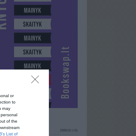
sonal or
ection to
ou may
 personal
ISTIKA
out of the
 downstream
298619 (+5)
B’s List of