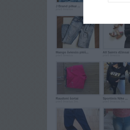
J Brand pilkai ...
Massimo Dutti mė.
prieš 9metus
prieš 9metus
Mango šviesūs plėš...
All Saints džinsai
prieš 9metus
prieš 9metus
Raudoni šortai
Sportinis Nike ...
prieš 9metus 3m.
prieš 9metus 3m.