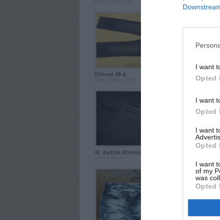
prieš 6metus 5m.
prieš 6metus 5m.
Downstream 
Persona
I want t
Džinsai 38 d.
Nauji madingi Zara
Opted 
prieš 6metus 11m.
prieš 7metus 3m.
I want t
Opted 
I want 
Advertis
Opted 
XL dydžio džinsiukai
Mėtinės spalvos d
prieš 8metus
prieš 8metus 7m.
I want t
of my P
was col
Opted 