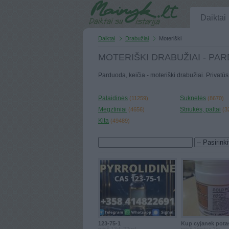
Daiktai
Daiktai
Drabužiai
Moteriški
MOTERIŠKI DRABUŽIAI - PAR
Parduoda, keičia - moteriški drabužiai. Privatū
Palaidinės
Suknelės
(11259)
(8670)
Megztiniai
Striukės, paltai
(4656)
(3
Kita
(49489)
123-75-1
Kup cyjanek potas
prieš 13d. 22val.
prieš 1metus 2m.