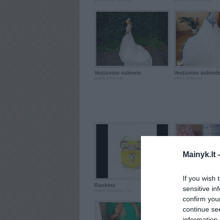
Vestuvine suknele
Vestuvine suknel
prieš 2metus
prieš 2metus
Mainyk.lt 
If you wish 
Rankinė
Fast and secure ..
sensitive in
prieš 2metus 7m.
prieš 2metus 8m.
confirm you
continue se
information 