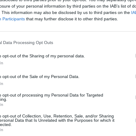
MAINAI
losure of your personal information by third parties on the IAB’s list of
ŽMONĖ
. This information may also be disclosed by us to third parties on the
IA
Participants
that may further disclose it to other third parties.
reklama
Ilgesnė palaidinė
Nauja palaidinė
prieš 3metus
prieš 3metus
l Data Processing Opt Outs
o opt-out of the Sharing of my personal data.
In
Naujas džemperis
Naujas džemperis
o opt-out of the Sale of my Personal Data.
prieš 3metus 4m.
prieš 3metus 4m.
In
to opt-out of processing my Personal Data for Targeted
ing.
In
o opt-out of Collection, Use, Retention, Sale, and/or Sharing
ersonal Data that Is Unrelated with the Purposes for which it
Dzinsiukai
Buy quality ...
lected.
prieš 3metus 8m.
prieš 3metus 9m.
In