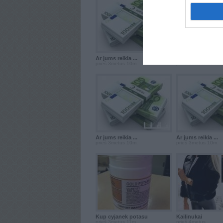
Ar jums reikia ...
Ar jums reikia ...
prieš 3metus 10m.
prieš 3metus 10m.
Ar jums reikia ...
Ar jums reikia ...
prieš 3metus 10m.
prieš 3metus 10m.
Kup cyjanek potasu
Kailinukai
prieš 3metus 11m.
prieš 4metus