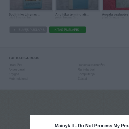
Sodininko žinynas ...
Angliškų terminų aiš...
Augalų paslaptys i
prieš 3metus 3m.
prieš 3metus 3m.
prieš 3metus 4m.
BUVĘS PUSLAPIS
KITAS PUSLAPIS
TOP KATEGORIJOS
Drabužiai
Rankiniai laikrodžiai
Aksesuarai
Rankdarbiai
Knygos
Kompiuterija
Mob. telefonai
Žaislai
Mainyk.lt -
Do Not Process My Per