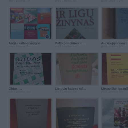
prieš 1metus 1m.
prieš 1metus 2m.
prieš 1metus 2m.
Anglų kalbos knygos
Vaiko priežiūros ir ...
Англо-русский сл
prieš 1metus 2m.
prieš 1metus 2m.
prieš 1metus 3m.
Gidas- ...
Lietuvių kalbos raš...
Lietuviški- ispaniš
prieš 1metus 4m.
prieš 1metus 4m.
prieš 1metus 6m.