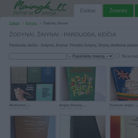
Daiktai
Žmonės
Daiktai
Knygos
Žodynai, žinynai
ŽODYNAI, ŽINYNAI - PARDUODA, KEIČIA
Parduoda, keičia - žodynai, žinynai. Privatūs žodynų, žinynų skelbimai pardav
Tik su nu
Medicinos, ...
Anglų-lietuvių ...
Trumpas anglų- ..
prieš 7d. 7val.
prieš 26d. 22val.
prieš 2m. 1d.