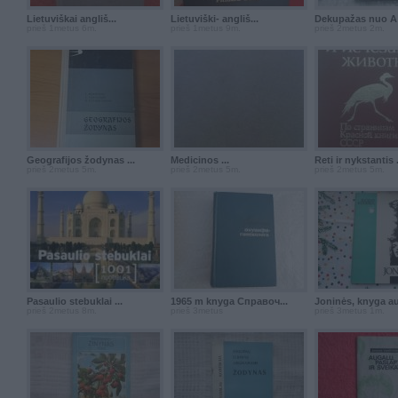
Lietuviškai angliš...
Lietuviški- angliš...
Dekupažas nuo A ik
prieš 1metus 6m.
prieš 1metus 9m.
prieš 2metus 2m.
Geografijos žodynas ...
Medicinos ...
Reti ir nykstantis .
prieš 2metus 5m.
prieš 2metus 5m.
prieš 2metus 5m.
Pasaulio stebuklai ...
1965 m knyga Справоч...
Joninės, knyga aut
prieš 2metus 8m.
prieš 3metus
prieš 3metus 1m.