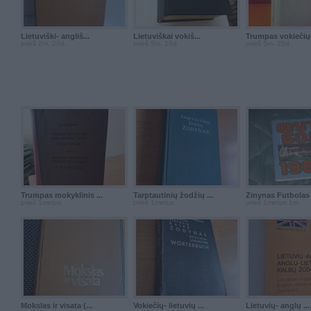
Lietuviški- angliš...
Lietuviškai vokiš...
Trumpas vokiečių-
prieš 2m. 26d.
prieš 5m. 16d.
prieš 5m. 25d.
Trumpas mokyklinis ...
Tarptautinių žodžių ...
Žinynas Futbolas .
prieš 1metus
prieš 1metus
prieš 1metus 1m.
Mokslas ir visata (...
Vokiečių- lietuvių ...
Lietuvių- anglų ...