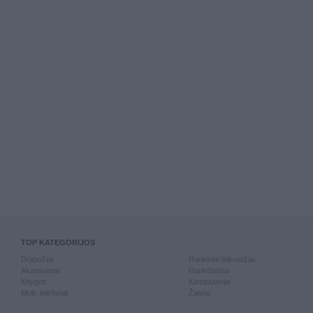
TOP KATEGORIJOS
Drabužiai
Rankiniai laikrodžiai
Aksesuarai
Rankdarbiai
Knygos
Kompiuterija
Mob. telefonai
Žaislai