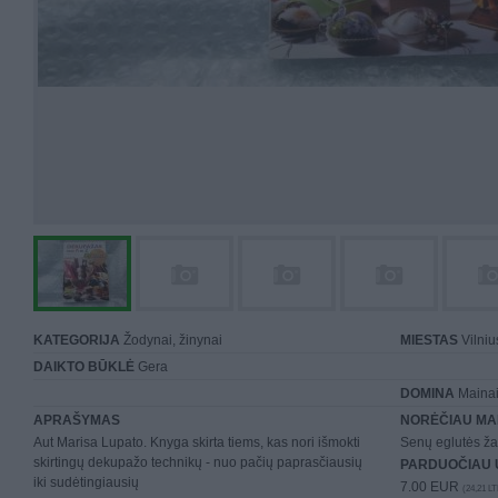
KATEGORIJA
Žodynai, žinynai
MIESTAS
Vilniu
DAIKTO BŪKLĖ
Gera
DOMINA
Mainai 
APRAŠYMAS
NORĖČIAU MA
Aut Marisa Lupato. Knyga skirta tiems, kas nori išmokti
Senų eglutės ža
skirtingų dekupažo technikų - nuo pačių paprasčiausių
PARDUOČIAU 
iki sudėtingiausių
7.00 EUR
(24,21 LT