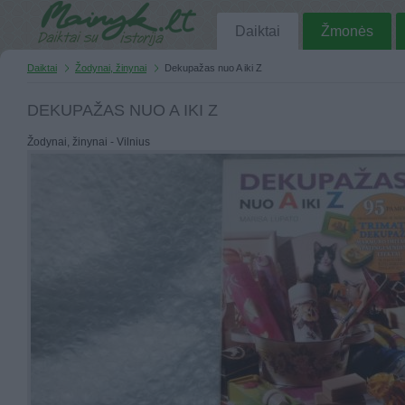
Daiktai
Žmonės
Daiktai
Žodynai, žinynai
Dekupažas nuo A iki Z
DEKUPAŽAS NUO A IKI Z
Žodynai, žinynai - Vilnius