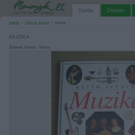
Daiktai
Žmonės
Daiktai
Žodynai, žinynai
muzika
MUZIKA
Žodynai, žinynai - Vilnius