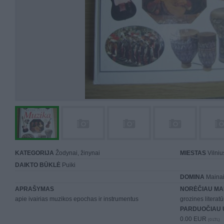
KATEGORIJA
Žodynai, žinynai
MIESTAS
Vilniu
DAIKTO BŪKLĖ
Puiki
DOMINA
Mainai 
APRAŠYMAS
NORĖČIAU MA
apie ivairias muzikos epochas ir instrumentus
grozines literatū
PARDUOČIAU 
0.00 EUR
(0 LTL)