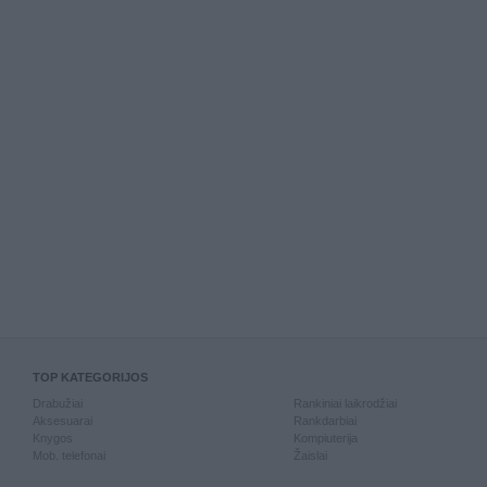
TOP KATEGORIJOS
Drabužiai
Rankiniai laikrodžiai
Aksesuarai
Rankdarbiai
Knygos
Kompiuterija
Mob. telefonai
Žaislai