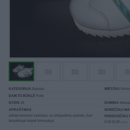
KATEGORIJA
Batukai
MIESTAS
Vilniu
DAIKTO BŪKLĖ
Puiki
DYDIS
26
DOMINA
Mainai 
APRAŠYMAS
NORĖČIAU MA
adidas kedukai vaikiukui, su artopediniu paduku, kad
PARDUOČIAU 
taisyklingai kojytė formuotųsi.
0.00 EUR
(0 LTL)