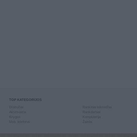
TOP KATEGORIJOS
Drabužiai
Rankiniai laikrodžiai
Aksesuarai
Rankdarbiai
Knygos
Kompiuterija
Mob. telefonai
Žaislai