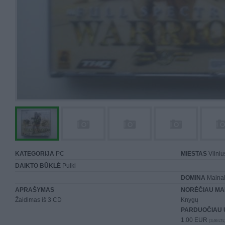
KATEGORIJA
PC
MIESTAS
Vilniu
DAIKTO BŪKLĖ
Puiki
DOMINA
Mainai 
APRAŠYMAS
NORĖČIAU MA
Žaidimas iš 3 CD
Knygų
PARDUOČIAU 
1.00 EUR
(3,46 LTL