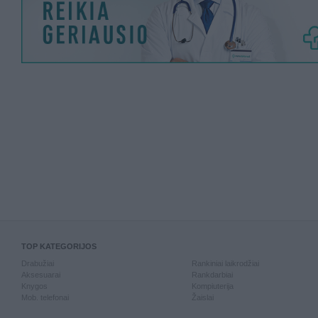
TOP KATEGORIJOS
Drabužiai
Rankiniai laikrodžiai
Aksesuarai
Rankdarbiai
Knygos
Kompiuterija
Mob. telefonai
Žaislai