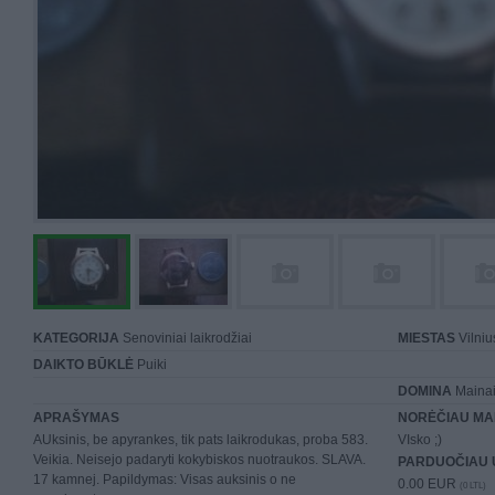
KATEGORIJA
Senoviniai laikrodžiai
MIESTAS
Vilniu
DAIKTO BŪKLĖ
Puiki
DOMINA
Mainai 
APRAŠYMAS
NORĖČIAU MA
AUksinis, be apyrankes, tik pats laikrodukas, proba 583.
VIsko ;)
Veikia. Neisejo padaryti kokybiskos nuotraukos. SLAVA.
PARDUOČIAU 
17 kamnej. Papildymas: Visas auksinis o ne
0.00 EUR
(0 LTL)