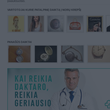
paauksuotas.
VARTOTOJAI KURIE PATALPINĘ DAIKTĄ Į NORŲ KREPŠĮ
PANAŠŪS DAIKTAI