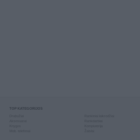
TOP KATEGORIJOS
Drabužiai
Rankiniai laikrodžiai
Aksesuarai
Rankdarbiai
Knygos
Kompiuterija
Mob. telefonai
Žaislai