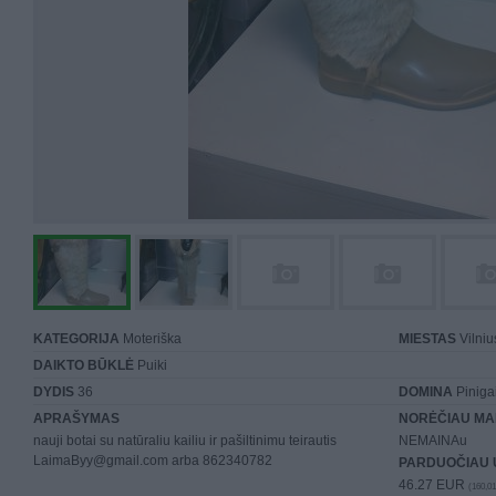
KATEGORIJA
Moteriška
MIESTAS
Vilniu
DAIKTO BŪKLĖ
Puiki
DYDIS
36
DOMINA
Piniga
APRAŠYMAS
NORĖČIAU MA
nauji botai su natūraliu kailiu ir pašiltinimu teirautis
NEMAINAu
LaimaByy@gmail.com arba 862340782
PARDUOČIAU 
46.27 EUR
(160,01