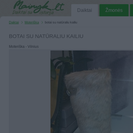
Daiktai
Žmonės
Daiktai
Moteriška
botai su natūraliu kailiu
BOTAI SU NATŪRALIU KAILIU
Moteriška - Vilnius