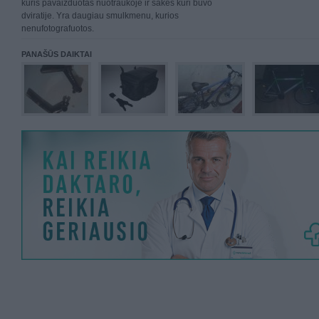
kuris pavaizduotas nuotraukoje ir sakes kuri buvo
dviratije. Yra daugiau smulkmenu, kurios
nenufotografuotos.
PANAŠŪS DAIKTAI