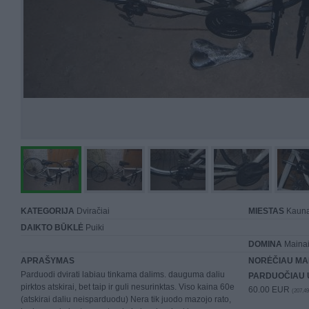
KATEGORIJA
Dviračiai
MIESTAS
Kaun
DAIKTO BŪKLĖ
Puiki
DOMINA
Mainai 
APRAŠYMAS
NORĖČIAU MA
Parduodi dvirati labiau tinkama dalims. dauguma daliu
PARDUOČIAU 
pirktos atskirai, bet taip ir guli nesurinktas. Viso kaina 60e
60.00 EUR
(207,49
(atskirai daliu neisparduodu) Nera tik juodo mazojo rato,