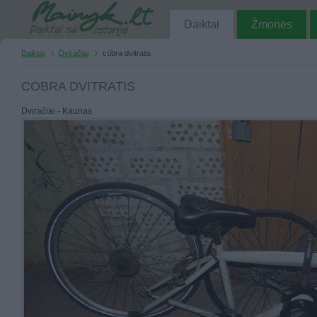
Daiktai
Žmonės
Daiktai
Dviračiai
cobra dvitratis
COBRA DVITRATIS
Dviračiai - Kaunas