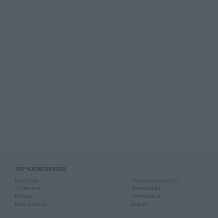
TOP KATEGORIJOS
Drabužiai
Rankiniai laikrodžiai
Aksesuarai
Rankdarbiai
Knygos
Kompiuterija
Mob. telefonai
Žaislai