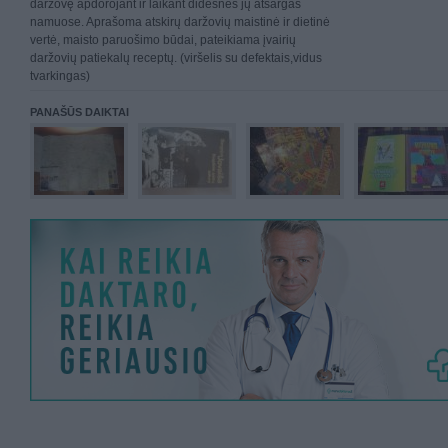
daržovę apdorojant ir laikant didesnes jų atsargas
namuose. Aprašoma atskirų daržovių maistinė ir dietinė
vertė, maisto paruošimo būdai, pateikiama įvairių
daržovių patiekalų receptų. (viršelis su defektais,vidus
tvarkingas)
PANAŠŪS DAIKTAI