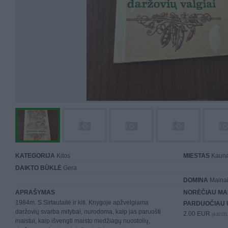
KATEGORIJA
Kitos
MIESTAS
Kaun
DAIKTO BŪKLĖ
Gera
DOMINA
Mainai 
APRAŠYMAS
NORĖČIAU MA
1984m. S.Sirtautaitė ir kiti. Knygoje apžvelgiama
PARDUOČIAU 
daržovių svarba mitybai, nurodoma, kaip jas paruošti
2.00 EUR
(6,92 LTL
maistui, kaip išvengti maisto medžiagų nuostolių,