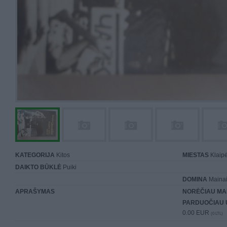
KATEGORIJA
Kitos
MIESTAS
Klaip
DAIKTO BŪKLĖ
Puiki
DOMINA
Mainai 
APRAŠYMAS
NORĖČIAU MA
PARDUOČIAU 
0.00 EUR
(0 LTL)