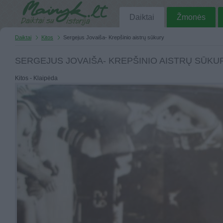
Daiktai
Žmonės
Daiktai
Kitos
Sergejus Jovaiša- Krepšinio aistrų sūkury
SERGEJUS JOVAIŠA- KREPŠINIO AISTRŲ SŪKU
Kitos - Klaipėda