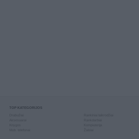
TOP KATEGORIJOS
Drabužiai
Rankiniai laikrodžiai
Aksesuarai
Rankdarbiai
Knygos
Kompiuterija
Mob. telefonai
Žaislai