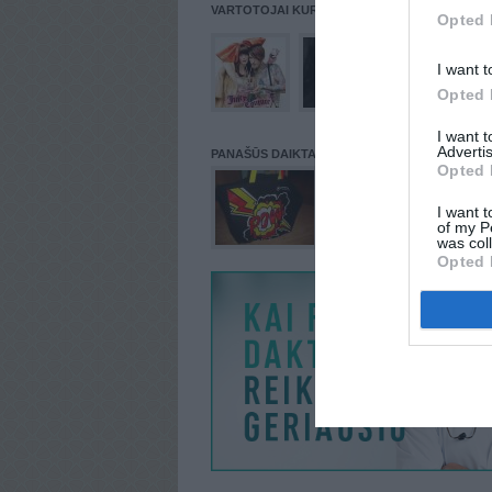
VARTOTOJAI KURIE PATALPINĘ DAIKTĄ Į NORŲ
Opted 
I want t
Opted 
I want 
Advertis
PANAŠŪS DAIKTAI
Opted 
I want t
of my P
was col
Opted 