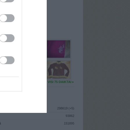
I
: Kovo 6d. Ketvirtadienis
A
: Telšiai
 MAINŲ
: 1
Ų MAINŲ
: 0
U DAIKTŲ
VISI 75 DAIKTAI
ISTIKA
298619 (+5)
93862
S
151895