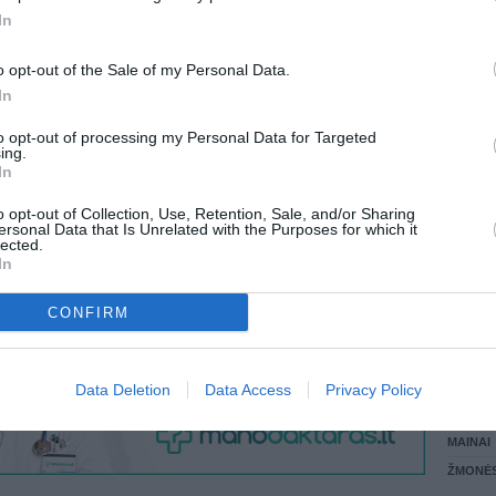
 KREPŠĮ
In
LANKĖS
GYVEN
o opt-out of the Sale of my Personal Data.
ATLIKO
In
AKTYVI
VISI 6 ŽMONĖS
DAUGIA
to opt-out of processing my Personal Data for Targeted
ing.
In
o opt-out of Collection, Use, Retention, Sale, and/or Sharing
ersonal Data that Is Unrelated with the Purposes for which it
lected.
In
CONFIRM
STAT
Data Deletion
Data Access
Privacy Policy
DAIKTAI
MAINAI
ŽMONĖ