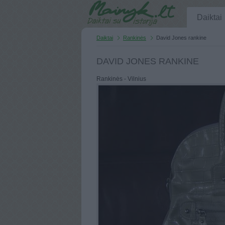
Daiktai
Daiktai
Rankinės
David Jones rankine
DAVID JONES RANKINE
Rankinės - Vilnius