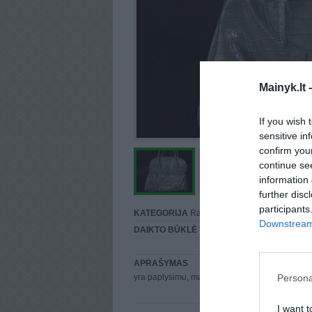
Mainyk.lt 
If you wish 
sensitive in
confirm you
continue se
information 
further disc
participants
KATEGORIJA
Rankinės
Downstream 
DAIKTO BŪKLĖ
Vidutinė
APRAŠYMAS
Persona
yra paplysimu, matosi foto
I want t