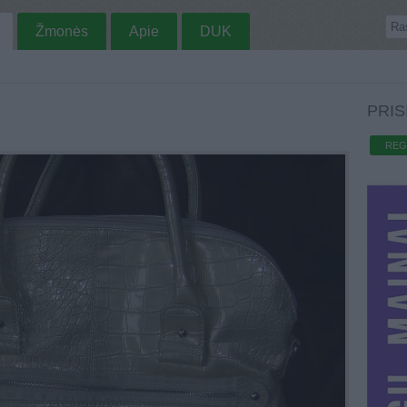
Žmonės
Apie
DUK
PRIS
REG