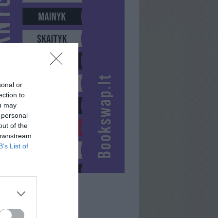
sonal or
ection to
ou may
 personal
out of the
 downstream
B’s List of
KARAMELEV