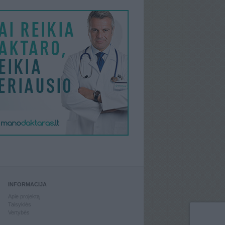
INFORMACIJA
Apie projektą
Taisyklės
Vertybės