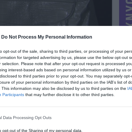
-
Do Not Process My Personal Information
to opt-out of the sale, sharing to third parties, or processing of your per
formation for targeted advertising by us, please use the below opt-out s
r selection. Please note that after your opt-out request is processed y
eing interest-based ads based on personal information utilized by us or
disclosed to third parties prior to your opt-out. You may separately opt-
losure of your personal information by third parties on the IAB’s list of
. This information may also be disclosed by us to third parties on the
IA
MIESTAS
Vilnius
Participants
that may further disclose it to other third parties.
DOMINA
Mainai ir pinigai
NORĖČIAU MAINAIS
l Data Processing Opt Outs
PARDUOČIAU UŽ
0.00 EUR
(0 LTL)
o opt-out of the Sharing of my personal data.