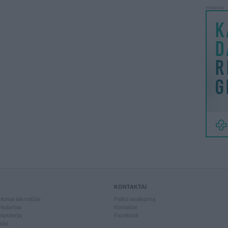
reklama
KONTAKTAI
kiniai laikrodžiai
Palikti atsiliepimą
kdarbiai
Kontaktai
piuterija
Facebook
slai