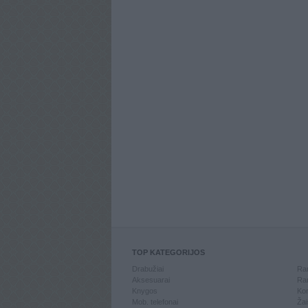
TOP KATEGORIJOS
Drabužiai
Ran
Aksesuarai
Ran
Knygos
Kom
Mob. telefonai
Žai