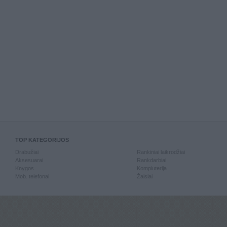
TOP KATEGORIJOS
Drabužiai
Rankiniai laikrodžiai
Aksesuarai
Rankdarbiai
Knygos
Kompiuterija
Mob. telefonai
Žaislai