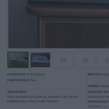
KATEGORIJA
DVD grotuvai
MIESTAS
Klaip
DAIKTO BŪKLĖ
Puiki
DOMINA
Mainai 
APRAŠYMAS
NORĖČIAU MA
Gerai veikiantis DVD grotuvas, kainavęs 100lt. Atkuria
Skaitmeninio fo
praktiškai visus video ir audio formatus.
PARDUOČIAU 
0.00 EUR
(0 LTL)