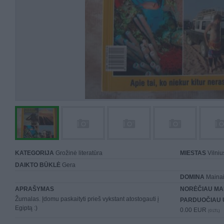
KATEGORIJA
Grožinė literatūra
MIESTAS
Vilniu
DAIKTO BŪKLĖ
Gera
DOMINA
Mainai 
APRAŠYMAS
NORĖČIAU MA
Žurnalas. Įdomu paskaityti prieš vykstant atostogauti į
PARDUOČIAU 
Egiptą :)
0.00 EUR
(0 LTL)