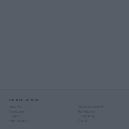
TOP KATEGORIJOS
Drabužiai
Rankiniai laikrodžiai
Aksesuarai
Rankdarbiai
Knygos
Kompiuterija
Mob. telefonai
Žaislai