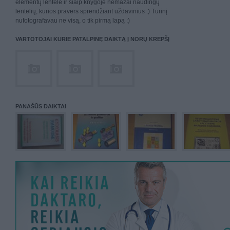
elementų lentelė ir šiaip knygoje nemažai naudingų
lentelių, kurios pravers sprendžiant uždavinius :) Turinį
nufotografavau ne visą, o tik pirmą lapą :)
VARTOTOJAI KURIE PATALPINĘ DAIKTĄ Į NORŲ KREPŠĮ
PANAŠŪS DAIKTAI