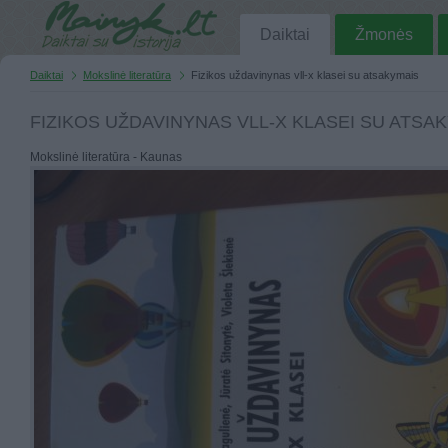
Daiktai
Žmonės
Daiktai
Mokslinė literatūra
Fizikos uždavinynas vll-x klasei su atsakymais
FIZIKOS UŽDAVINYNAS VLL-X KLASEI SU ATSA
Mokslinė literatūra - Kaunas