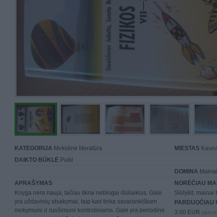
KATEGORIJA
Mokslinė literatūra
MIESTAS
Kaun
DAIKTO BŪKLĖ
Puiki
DOMINA
Mainai 
APRAŠYMAS
NORĖČIAU MA
Knyga nėra nauja, tačiau tikrai neblogai išsilaikius, Gale
Siūlykit, mainai 
yra uždavinių atsakymai, taip kad tinka savarankiškam
PARDUOČIAU 
mokymuisi ir ruošimuisi kontroliniams. Gale yra periodinė
3.00 EUR
(10,37 LT