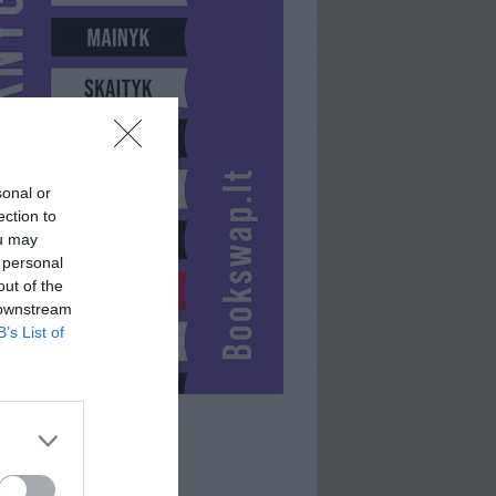
sonal or
ection to
ou may
 personal
out of the
 downstream
B’s List of
VYŠNELĖ