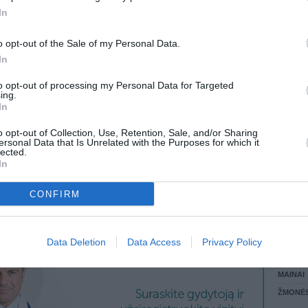
11.57 EUR
(40,01 LTL)
In
LANKĖS
 KREPŠĮ
GYVEN
o opt-out of the Sale of my Personal Data.
ATLIKO
In
AKTYVI
DAUGIA
to opt-out of processing my Personal Data for Targeted
ing.
In
o opt-out of Collection, Use, Retention, Sale, and/or Sharing
ersonal Data that Is Unrelated with the Purposes for which it
lected.
VISI 15 ŽMONĖS
In
CONFIRM
STAT
Data Deletion
Data Access
Privacy Policy
DAIKTAI
MAINAI
ŽMONĖ