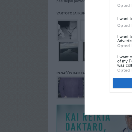
pasislepai pažastyje :)
Opted 
VARTOTOJAI KURIE PATALPINĘ DAIKTĄ Į NORŲ
I want t
Opted 
I want 
Advertis
Opted 
I want t
of my P
was col
Opted 
PANAŠŪS DAIKTAI