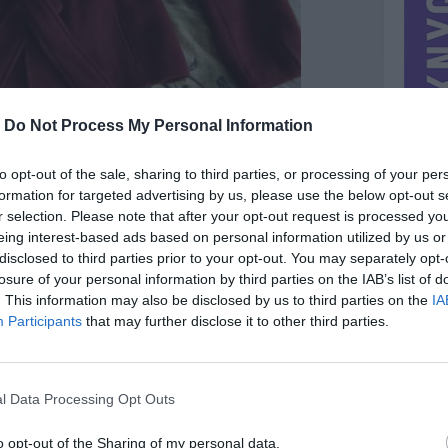
-
Do Not Process My Personal Information
to opt-out of the sale, sharing to third parties, or processing of your per
formation for targeted advertising by us, please use the below opt-out s
r selection. Please note that after your opt-out request is processed y
eing interest-based ads based on personal information utilized by us or
disclosed to third parties prior to your opt-out. You may separately opt-
losure of your personal information by third parties on the IAB’s list of
. This information may also be disclosed by us to third parties on the
IA
MIESTAS
Vilnius
Participants
that may further disclose it to other third parties.
DOMINA
Mainai ir pinigai
NORĖČIAU MAINAIS
l Data Processing Opt Outs
vėjau
galiu ir labai nebrangiai parduoti. taip pat būtų šaunu į
S- prie
kitą paltuką išsimainyt,norisi atsinaujint.
 dėvint jis
PARDUOČIAU UŽ
o opt-out of the Sharing of my personal data.