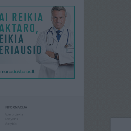
INFORMACIJA
Apie projektą
Taisyklės
Vertybės