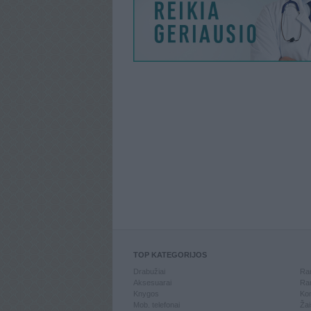
TOP KATEGORIJOS
Drabužiai
Ran
Aksesuarai
Ran
Knygos
Kom
Mob. telefonai
Žai