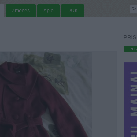
Žmonės
Apie
DUK
PRIS
REG