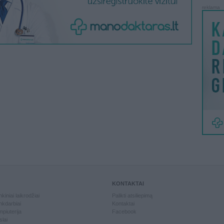
reklama
KONTAKTAI
kiniai laikrodžiai
Palikti atsiliepimą
kdarbiai
Kontaktai
piuterija
Facebook
slai