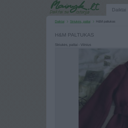
Daiktai
Daiktai
Striukės, paltai
H&M paltukas
H&M PALTUKAS
Striukės, paltai - Vilnius