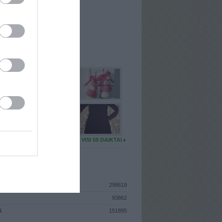
I
: Rugsėjo 27d. Antradienis
A
: Vilnius
 MAINŲ
: 32
Ų MAINŲ
: 0
U DAIKTŲ
VISI 59 DAIKTAI
ISTIKA
298619
93862
S
151895