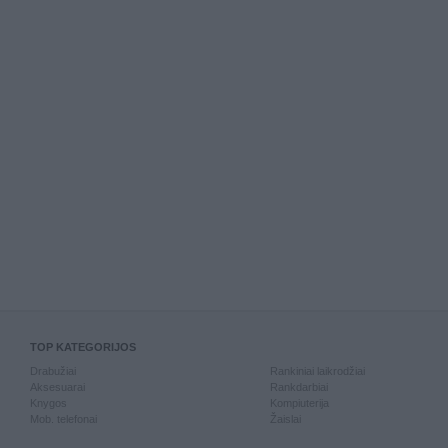
TOP KATEGORIJOS
Drabužiai
Rankiniai laikrodžiai
Aksesuarai
Rankdarbiai
Knygos
Kompiuterija
Mob. telefonai
Žaislai