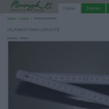
Daiktai
Žmonės
Daiktai
Įrankiai
Islankstoma liniuote
ISLANKSTOMA LINIUOTE
Įrankiai - Vilnius