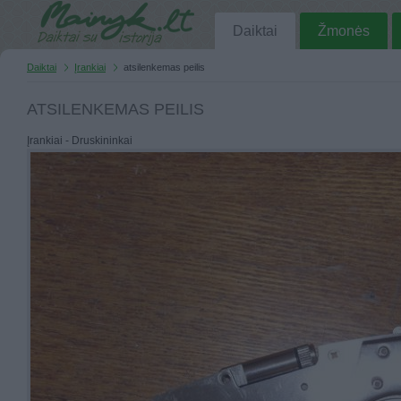
Daiktai
Žmonės
Daiktai
Įrankiai
atsilenkemas peilis
ATSILENKEMAS PEILIS
Įrankiai - Druskininkai