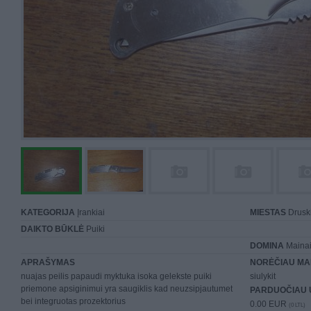
KATEGORIJA
Įrankiai
MIESTAS
Druski
DAIKTO BŪKLĖ
Puiki
DOMINA
Mainai 
APRAŠYMAS
NORĖČIAU MA
nuajas peilis papaudi myktuka isoka gelekste puiki
siulykit
priemone apsiginimui yra saugiklis kad neuzsipjautumet
PARDUOČIAU 
bei integruotas prozektorius
0.00 EUR
(0 LTL)