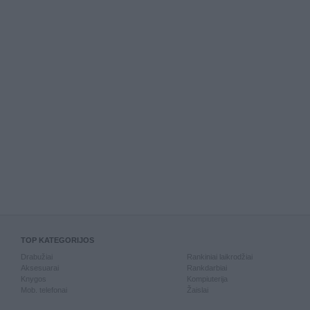
TOP KATEGORIJOS
Drabužiai
Rankiniai laikrodžiai
Aksesuarai
Rankdarbiai
Knygos
Kompiuterija
Mob. telefonai
Žaislai