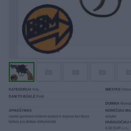
KATEGORIJA
Kita...
MIESTAS
Vilniu
DAIKTO BŪKLĖ
Puiki
DOMINA
Mainai 
APRAŠYMAS
NORĖČIAU MA
saudo guminem kulkom dedasi ir dujines bei tikros
siulykit
kulkos yra deklas dokumentai
PARDUOČIAU 
0.00 EUR
(0 LTL)