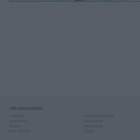
TOP KATEGORIJOS
Drabužiai
Rankiniai laikrodžiai
Aksesuarai
Rankdarbiai
Knygos
Kompiuterija
Mob. telefonai
Žaislai