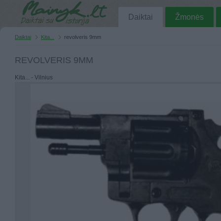
Daiktai
Žmonės
Daiktai
Kita...
revolveris 9mm
REVOLVERIS 9MM
Kita... - Vilnius