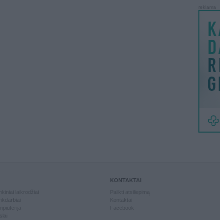
reklama
KONTAKTAI
kiniai laikrodžiai
Palikti atsiliepimą
kdarbiai
Kontaktai
piuterija
Facebook
slai