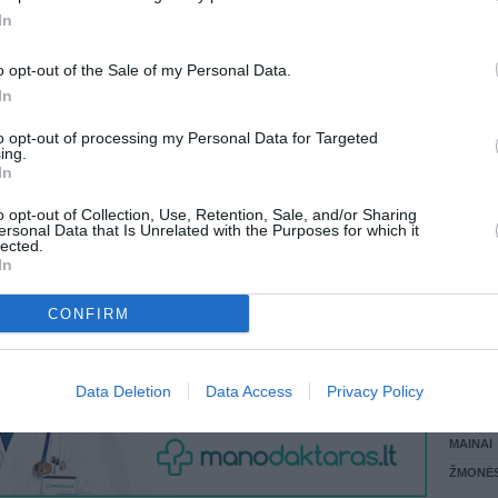
In
LANKĖS
 KREPŠĮ
GYVEN
o opt-out of the Sale of my Personal Data.
ATLIKO
In
AKTYVI
DAUGIA
to opt-out of processing my Personal Data for Targeted
VISI 8 ŽMONĖS
ing.
In
o opt-out of Collection, Use, Retention, Sale, and/or Sharing
ersonal Data that Is Unrelated with the Purposes for which it
lected.
In
CONFIRM
STAT
Data Deletion
Data Access
Privacy Policy
DAIKTAI
MAINAI
ŽMONĖ