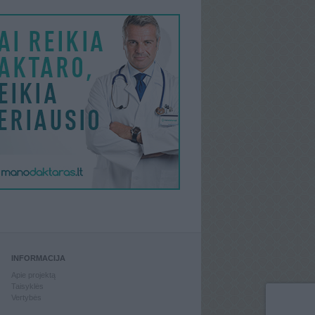
INFORMACIJA
Apie projektą
Taisyklės
Vertybės