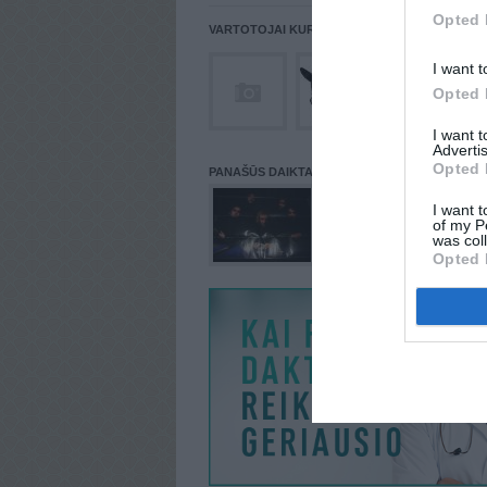
Opted 
VARTOTOJAI KURIE PATALPINĘ DAIKTĄ Į NORŲ
I want t
Opted 
I want 
Advertis
Opted 
PANAŠŪS DAIKTAI
I want t
of my P
was col
Opted 