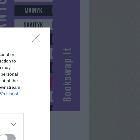
sonal or
ection to
ou may
 personal
out of the
 downstream
B’s List of
NERA001