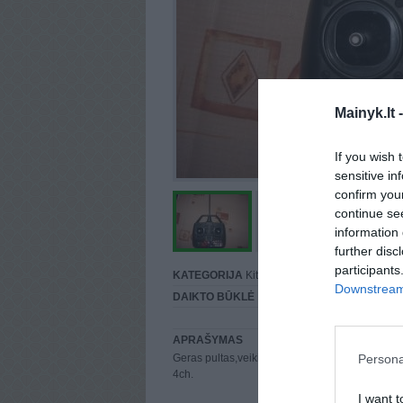
Mainyk.lt 
If you wish 
sensitive in
confirm you
continue se
information 
further disc
participants
KATEGORIJA
Kita...
Downstream 
DAIKTO BŪKLĖ
Puiki
APRAŠYMAS
Persona
Geras pultas,veikiantis tik be kvarco ir ir be dan
4ch.
I want t