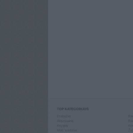
TOP KATEGORIJOS
Drabužiai
Ran
Aksesuarai
Ran
Knygos
Kom
Mob. telefonai
Žai