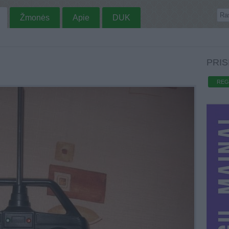
Žmonės
Apie
DUK
PRIS
REG