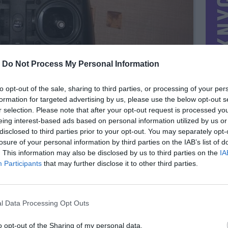
-
Do Not Process My Personal Information
to opt-out of the sale, sharing to third parties, or processing of your per
formation for targeted advertising by us, please use the below opt-out s
r selection. Please note that after your opt-out request is processed y
eing interest-based ads based on personal information utilized by us or
disclosed to third parties prior to your opt-out. You may separately opt-
losure of your personal information by third parties on the IAB’s list of
. This information may also be disclosed by us to third parties on the
IA
MIESTAS
Kaunas
Participants
that may further disclose it to other third parties.
DOMINA
Mainai ir pinigai
NORĖČIAU MAINAIS
l Data Processing Opt Outs
gtelio
siulikit pagalvosiu:)
PARDUOČIAU UŽ
0.00 EUR
(0 LTL)
o opt-out of the Sharing of my personal data.