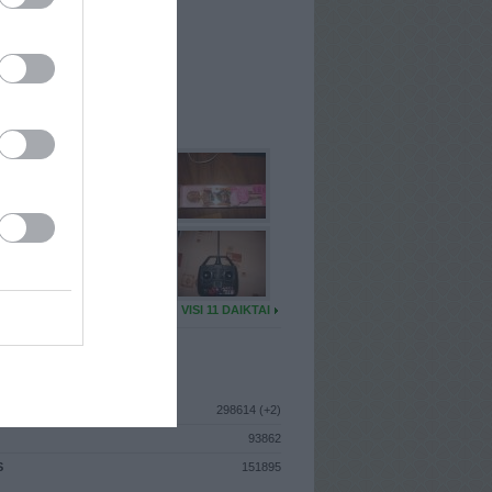
I
: Gruodžio 13d. Šeštadienis
A
: Kaunas
 MAINŲ
: 2
Ų MAINŲ
: 0
U DAIKTŲ
VISI 11 DAIKTAI
ISTIKA
298614 (+2)
93862
S
151895