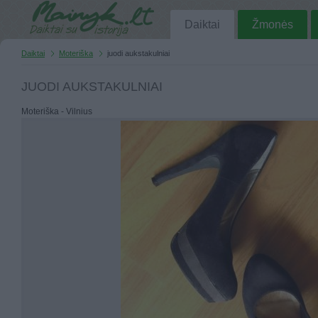
Daiktai
Žmonės
Daiktai
Moteriška
juodi aukstakulniai
JUODI AUKSTAKULNIAI
Moteriška - Vilnius