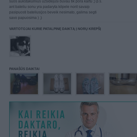
suos aukštakulnius užsidėjusi buvau tik pora kartu ;) p.s.
ant bateliu sonu yra padaryta kilpele norit savaip
pasipuosti batelius(jos beveik nesimato, galima segti
savo papuosima ) ;)
VARTOTOJAI KURIE PATALPINĘ DAIKTĄ Į NORŲ KREPŠĮ
PANAŠŪS DAIKTAI