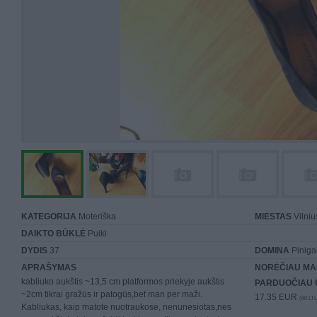
KATEGORIJA
Moteriška
MIESTAS
Vilniu
DAIKTO BŪKLĖ
Puiki
DYDIS
37
DOMINA
Piniga
APRAŠYMAS
NORĖČIAU MA
kabliuko aukštis ~13,5 cm platformos priekyje aukštis
PARDUOČIAU 
~2cm tikrai gražūs ir patogūs,bet man per maži.
17.35 EUR
(60 LTL
Kabliukas, kaip matote nuotraukose, nenunesiotas,nes