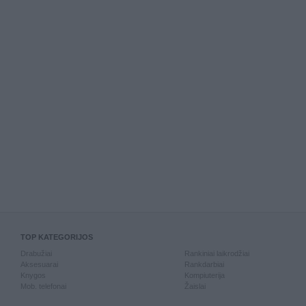
TOP KATEGORIJOS
Drabužiai
Rankiniai laikrodžiai
Aksesuarai
Rankdarbiai
Knygos
Kompiuterija
Mob. telefonai
Žaislai