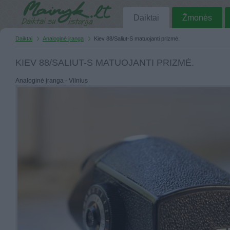
Daiktai
Žmonės
Daiktai
Analoginė įranga
Kiev 88/Saliut-S matuojanti prizmė.
KIEV 88/SALIUT-S MATUOJANTI PRIZMĖ.
Analoginė įranga - Vilnius