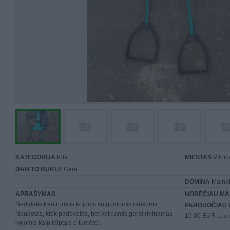
KATEGORIJA
Kita
MIESTAS
Vilniu
DAIKTO BŪKLĖ
Gera
DOMINA
Mainai 
APRAŠYMAS
NORĖČIAU MA
Nedidelis treniruoklis kojoms su gumomis rankoms.
PARDUOČIAU 
Naudotas, kiek padėvėtas, bet veikiantis gerai (minamas
15.00 EUR
(51,87 
kojomis kaip laiptais eitumėte).