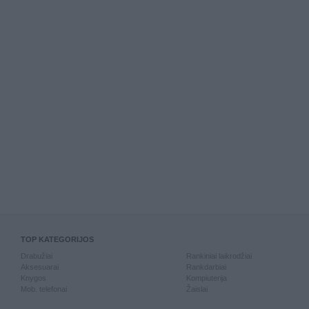
TOP KATEGORIJOS
Drabužiai
Rankiniai laikrodžiai
Aksesuarai
Rankdarbiai
Knygos
Kompiuterija
Mob. telefonai
Žaislai