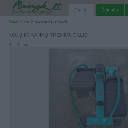
Daiktai
Žmonės
Daiktai
Kita
Kojų ir rankų treniruoklis
KOJŲ IR RANKŲ TRENIRUOKLIS
Kita - Vilnius