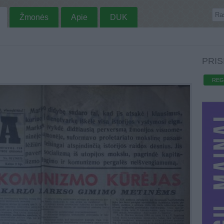
Žmonės
Apie
DUK
PRIS
REG