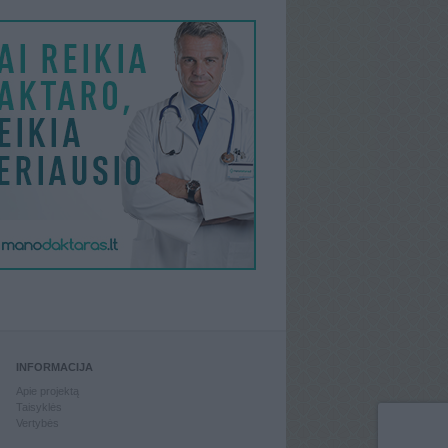
INFORMACIJA
Apie projektą
Taisyklės
Vertybės