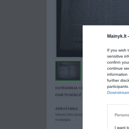
Mainyk.lt 
If you wish 
sensitive in
confirm you
continue se
information 
further disc
participants
KATEGORIJA
Kita
Downstream 
DAIKTO BŪKLĖ
Puiki
APRAŠYMAS
Persona
Vienas toks jauciu.ka rode kine ir teatrose net y
nostalgija
I want t