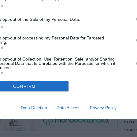
 KREPŠĮ
In
LANKĖS
GYVEN
o opt-out of the Sale of my Personal Data.
ATLIKO
In
AKTYVI
VISI 1 ŽMONĖS
DAUGIA
to opt-out of processing my Personal Data for Targeted
ing.
In
o opt-out of Collection, Use, Retention, Sale, and/or Sharing
ersonal Data that Is Unrelated with the Purposes for which it
lected.
In
CONFIRM
STAT
Data Deletion
Data Access
Privacy Policy
DAIKTAI
MAINAI
ŽMONĖ