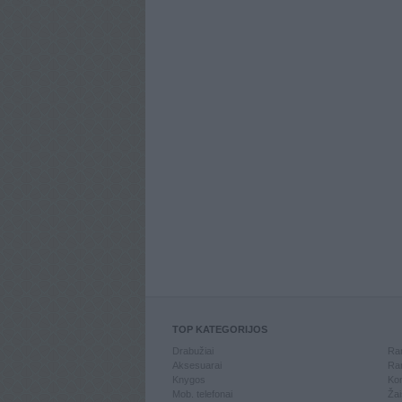
TOP KATEGORIJOS
Drabužiai
Ran
Aksesuarai
Ran
Knygos
Kom
Mob. telefonai
Žai