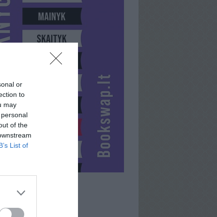
sonal or
ection to
ou may
 personal
out of the
 downstream
B’s List of
MANJACK