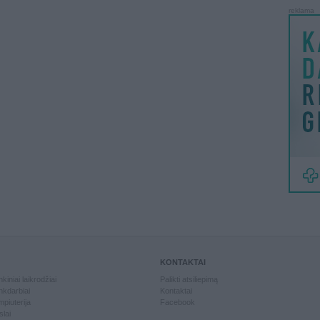
reklama
KONTAKTAI
kiniai laikrodžiai
Palikti atsiliepimą
kdarbiai
Kontaktai
piuterija
Facebook
slai