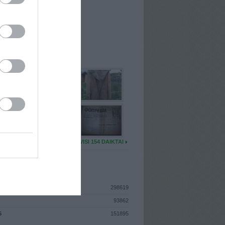
I
: Sausio 19d. Antradienis
A
: Vilnius
 MAINŲ
: 17
Ų MAINŲ
: 1
U DAIKTŲ
VISI 154 DAIKTAI
ISTIKA
298619
93862
S
151895