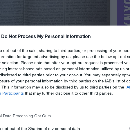
-
Do Not Process My Personal Information
to opt-out of the sale, sharing to third parties, or processing of your per
formation for targeted advertising by us, please use the below opt-out s
r selection. Please note that after your opt-out request is processed y
eing interest-based ads based on personal information utilized by us or
disclosed to third parties prior to your opt-out. You may separately opt-
losure of your personal information by third parties on the IAB’s list of
. This information may also be disclosed by us to third parties on the
IA
MIESTAS
Vilnius
Participants
that may further disclose it to other third parties.
DOMINA
Mainai ir pinigai
NORĖČIAU MAINAIS
l Data Processing Opt Outs
ra.
PARDUOČIAU UŽ
11.57 EUR
(40,01 LTL)
o opt-out of the Sharing of my personal data.