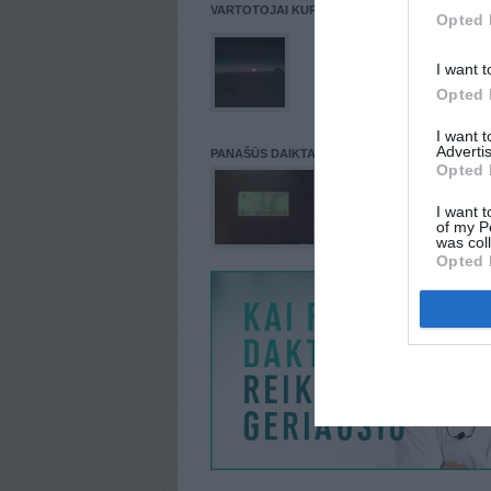
VARTOTOJAI KURIE PATALPINĘ DAIKTĄ Į NORŲ
Opted 
I want t
Opted 
I want 
Advertis
PANAŠŪS DAIKTAI
Opted 
I want t
of my P
was col
Opted 