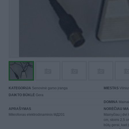
KATEGORIJA
Senovinė garso įranga
MIESTAS
Vilniu
DAIKTO BŪKLĖ
Gera
DOMINA
Mainai 
APRAŠYMAS
NORĖČIAU MA
Mikrofonas elektrodinaminis МД201
Mainyčiau į dvi 
cm, stoiris 2,5 
būtų gerai, kad j