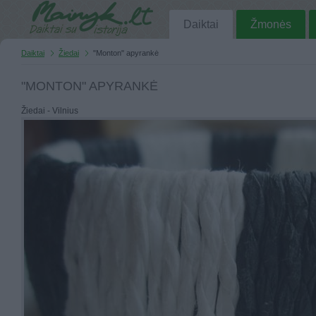
Daiktai
Žmonės
Daiktai
Žiedai
"Monton" apyrankė
"MONTON" APYRANKĖ
Žiedai - Vilnius