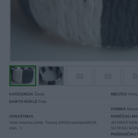
KATEGORIJA
Žiedai
MIESTAS
Vilniu
DAIKTO BŪKLĖ
Puiki
DOMINA
Mainai 
APRAŠYMAS
NORĖČIAU MA
Visai neseniai pirkta. Tiesiog &#039;neprilipo&#039;
JEI NIEKO NE
man.. :(
SUTIKSIU MAIN
PARDUOČIAU 