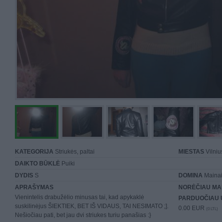
KATEGORIJA
Striukės, paltai
MIESTAS
Vilniu
DAIKTO BŪKLĖ
Puiki
DYDIS
S
DOMINA
Mainai 
APRAŠYMAS
NORĖČIAU MA
Vienintelis drabužėlio minusas tai, kad apykaklė
PARDUOČIAU 
suskilinėjus ŠIEKTIEK, BET IŠ VIDAUS, TAI NESIMATO ;].
0.00 EUR
(0 LTL)
Nešiočiau pati, bet jau dvi striukes turiu panašias :}