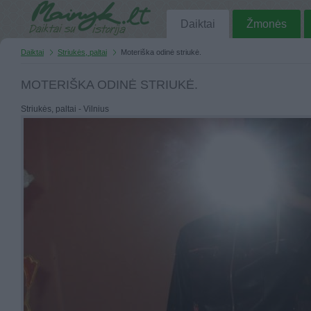
Daiktai
Žmonės
Daiktai
Striukės, paltai
Moteriška odinė striukė.
MOTERIŠKA ODINĖ STRIUKĖ.
Striukės, paltai - Vilnius