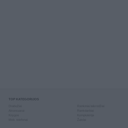
TOP KATEGORIJOS
Drabužiai
Rankiniai laikrodžiai
Aksesuarai
Rankdarbiai
Knygos
Kompiuterija
Mob. telefonai
Žaislai